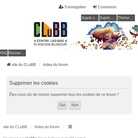
S’enregistrer
Connexion
Sujets sans réponse
Sujets actifs
Thème clair / foncé
CLuBB
FAQ
Rechercher
site du CLuBB
Index du forum
Supprimer les cookies
Êtes-vous sûr de vouloir supprimer tous les cookies de ce forum ?
site du CLuBB
Index du forum
Développé par
phpBB
® Forum Software © phpBB Limited