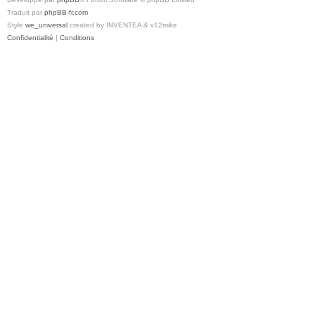
Traduit par
phpBB-fr.com
Style
we_universal
created by INVENTEA & v12mike
Confidentialité
|
Conditions