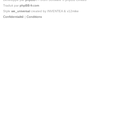
Traduit par
phpBB-fr.com
Style
we_universal
created by INVENTEA & v12mike
Confidentialité
|
Conditions