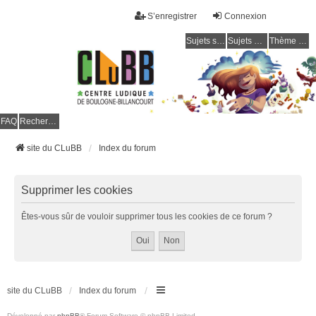
S’enregistrer
Connexion
Sujets sans réponse
Sujets actifs
Thème clair / foncé
CLuBB
FAQ
Rechercher
site du CLuBB
Index du forum
Supprimer les cookies
Êtes-vous sûr de vouloir supprimer tous les cookies de ce forum ?
site du CLuBB
Index du forum
Développé par
phpBB
® Forum Software © phpBB Limited