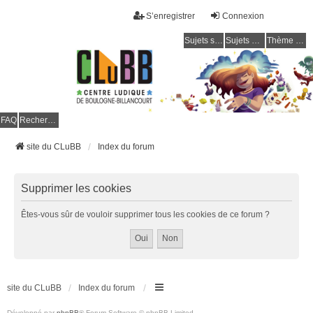
S’enregistrer
Connexion
Sujets sans réponse
Sujets actifs
Thème clair / foncé
CLuBB
FAQ
Rechercher
site du CLuBB
Index du forum
Supprimer les cookies
Êtes-vous sûr de vouloir supprimer tous les cookies de ce forum ?
site du CLuBB
Index du forum
Développé par
phpBB
® Forum Software © phpBB Limited