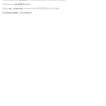
Traduit par
phpBB-fr.com
Style
we_universal
created by INVENTEA & v12mike
Confidentialité
|
Conditions