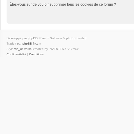
Êtes-vous sûr de vouloir supprimer tous les cookies de ce forum ?
Développé par
phpBB
® Forum Software © phpBB Limited
Traduit par
phpBB-fr.com
Style
we_universal
created by INVENTEA & v12mike
Confidentialité
|
Conditions