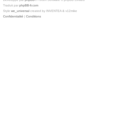
Traduit par
phpBB-fr.com
Style
we_universal
created by INVENTEA & v12mike
Confidentialité
|
Conditions