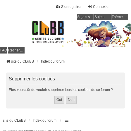
S’enregistrer
Connexion
Sujets sans réponse
Sujets actifs
Thème clair / foncé
CLuBB
FAQ
Rechercher
site du CLuBB
Index du forum
Supprimer les cookies
Êtes-vous sûr de vouloir supprimer tous les cookies de ce forum ?
site du CLuBB
Index du forum
Développé par
phpBB
® Forum Software © phpBB Limited