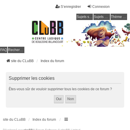
S’enregistrer
Connexion
Sujets sans réponse
Sujets actifs
Thème clair / foncé
CLuBB
FAQ
Rechercher
site du CLuBB
Index du forum
Supprimer les cookies
Êtes-vous sûr de vouloir supprimer tous les cookies de ce forum ?
site du CLuBB
Index du forum
Développé par
phpBB
® Forum Software © phpBB Limited