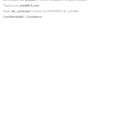
Traduit par
phpBB-fr.com
Style
we_universal
created by INVENTEA & v12mike
Confidentialité
|
Conditions