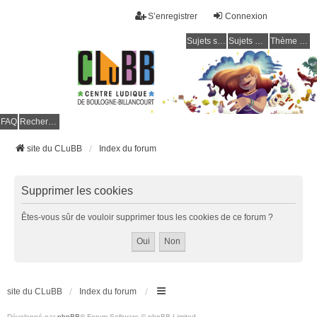
S’enregistrer
Connexion
Sujets sans réponse
Sujets actifs
Thème clair / foncé
CLuBB
FAQ
Rechercher
site du CLuBB
Index du forum
Supprimer les cookies
Êtes-vous sûr de vouloir supprimer tous les cookies de ce forum ?
site du CLuBB
Index du forum
Développé par
phpBB
® Forum Software © phpBB Limited