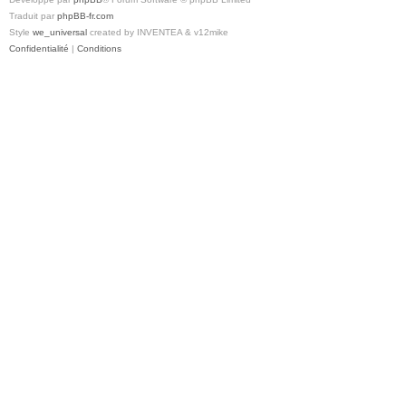
Traduit par
phpBB-fr.com
Style
we_universal
created by INVENTEA & v12mike
Confidentialité
|
Conditions