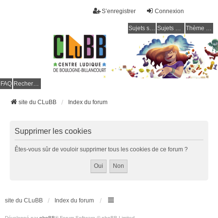
S’enregistrer
Connexion
Sujets sans réponse
Sujets actifs
Thème clair / foncé
CLuBB
FAQ
Rechercher
site du CLuBB
Index du forum
Supprimer les cookies
Êtes-vous sûr de vouloir supprimer tous les cookies de ce forum ?
site du CLuBB
Index du forum
Développé par
phpBB
® Forum Software © phpBB Limited