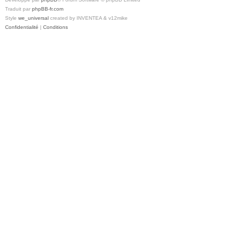
Traduit par
phpBB-fr.com
Style
we_universal
created by INVENTEA & v12mike
Confidentialité
|
Conditions