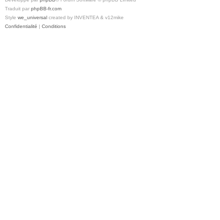
Traduit par
phpBB-fr.com
Style
we_universal
created by INVENTEA & v12mike
Confidentialité
|
Conditions