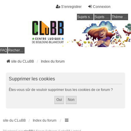
S’enregistrer
Connexion
Sujets sans réponse
Sujets actifs
Thème clair / foncé
CLuBB
FAQ
Rechercher
site du CLuBB
Index du forum
Supprimer les cookies
Êtes-vous sûr de vouloir supprimer tous les cookies de ce forum ?
site du CLuBB
Index du forum
Développé par
phpBB
® Forum Software © phpBB Limited