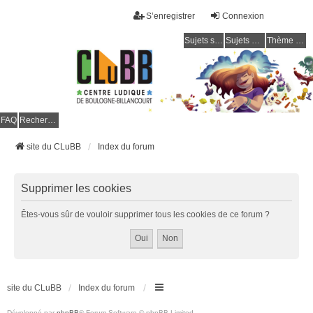
S’enregistrer
Connexion
Sujets sans réponse
Sujets actifs
Thème clair / foncé
CLuBB
FAQ
Rechercher
site du CLuBB
Index du forum
Supprimer les cookies
Êtes-vous sûr de vouloir supprimer tous les cookies de ce forum ?
site du CLuBB
Index du forum
Développé par
phpBB
® Forum Software © phpBB Limited