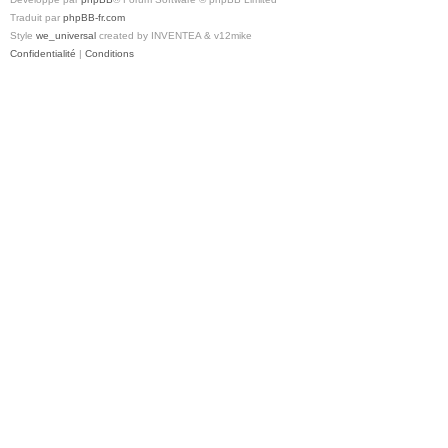
Traduit par
phpBB-fr.com
Style
we_universal
created by INVENTEA & v12mike
Confidentialité
|
Conditions