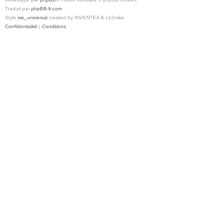
Traduit par
phpBB-fr.com
Style
we_universal
created by INVENTEA & v12mike
Confidentialité
|
Conditions