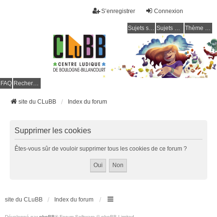
S’enregistrer
Connexion
Sujets sans réponse
Sujets actifs
Thème clair / foncé
CLuBB
FAQ
Rechercher
site du CLuBB
Index du forum
Supprimer les cookies
Êtes-vous sûr de vouloir supprimer tous les cookies de ce forum ?
site du CLuBB
Index du forum
Développé par
phpBB
® Forum Software © phpBB Limited