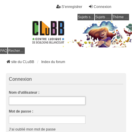
S’enregistrer
Connexion
Sujets sans réponse
Sujets actifs
Thème clair / foncé
CLuBB
FAQ
Rechercher
site du CLuBB
Index du forum
Connexion
Nom d’utilisateur :
Mot de passe :
J’ai oublié mon mot de passe