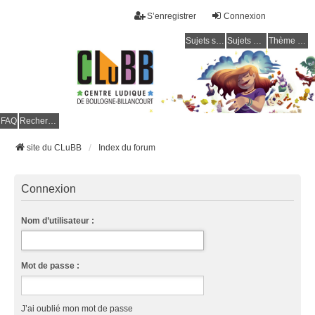
S’enregistrer
Connexion
Sujets sans réponse
Sujets actifs
Thème clair / foncé
CLuBB
FAQ
Rechercher
site du CLuBB
Index du forum
Connexion
Nom d’utilisateur :
Mot de passe :
J’ai oublié mon mot de passe