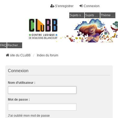
S’enregistrer
Connexion
Sujets sans réponse
Sujets actifs
Thème clair / foncé
CLuBB
FAQ
Rechercher
site du CLuBB
Index du forum
Connexion
Nom d’utilisateur :
Mot de passe :
J’ai oublié mon mot de passe