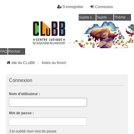
S’enregistrer
Connexion
Sujets sans réponse
Sujets actifs
Thème clair / foncé
CLuBB
FAQ
Rechercher
site du CLuBB
Index du forum
Connexion
Nom d’utilisateur :
Mot de passe :
J’ai oublié mon mot de passe