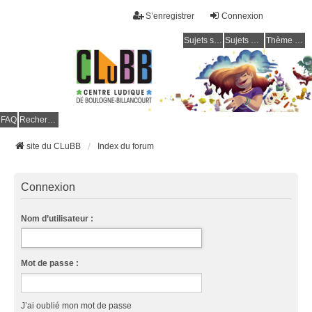
S’enregistrer
Connexion
Sujets sans réponse
Sujets actifs
Thème clair / foncé
CLuBB
FAQ
Rechercher
site du CLuBB
Index du forum
Connexion
Nom d’utilisateur :
Mot de passe :
J’ai oublié mon mot de passe