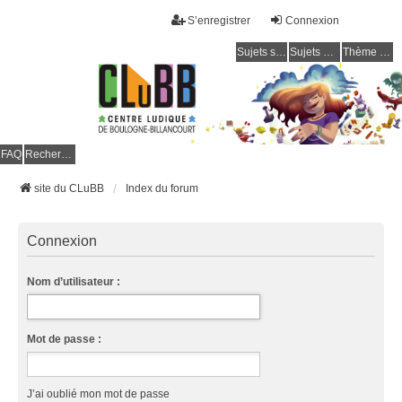
S’enregistrer
Connexion
Sujets sans réponse
Sujets actifs
Thème clair / foncé
CLuBB
FAQ
Rechercher
site du CLuBB
Index du forum
Connexion
Nom d’utilisateur :
Mot de passe :
J’ai oublié mon mot de passe