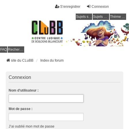
S’enregistrer
Connexion
Sujets sans réponse
Sujets actifs
Thème clair / foncé
CLuBB
FAQ
Rechercher
site du CLuBB
Index du forum
Connexion
Nom d’utilisateur :
Mot de passe :
J’ai oublié mon mot de passe