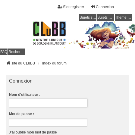
S’enregistrer
Connexion
Sujets sans réponse
Sujets actifs
Thème clair / foncé
CLuBB
FAQ
Rechercher
site du CLuBB
Index du forum
Connexion
Nom d’utilisateur :
Mot de passe :
J’ai oublié mon mot de passe