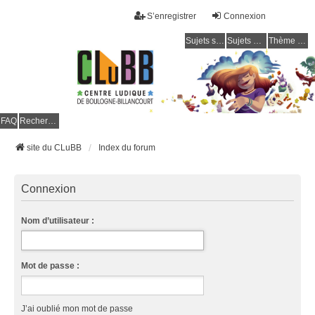
S’enregistrer
Connexion
Sujets sans réponse
Sujets actifs
Thème clair / foncé
CLuBB
FAQ
Rechercher
site du CLuBB
Index du forum
Connexion
Nom d’utilisateur :
Mot de passe :
J’ai oublié mon mot de passe