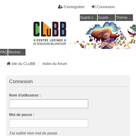
S’enregistrer
Connexion
Sujets sans réponse
Sujets actifs
Thème clair / foncé
CLuBB
FAQ
Rechercher
site du CLuBB
Index du forum
Connexion
Nom d’utilisateur :
Mot de passe :
J’ai oublié mon mot de passe