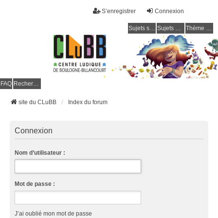
S’enregistrer
Connexion
Sujets sans réponse
Sujets actifs
Thème clair / foncé
CLuBB
FAQ
Rechercher
site du CLuBB
Index du forum
Connexion
Nom d’utilisateur :
Mot de passe :
J’ai oublié mon mot de passe