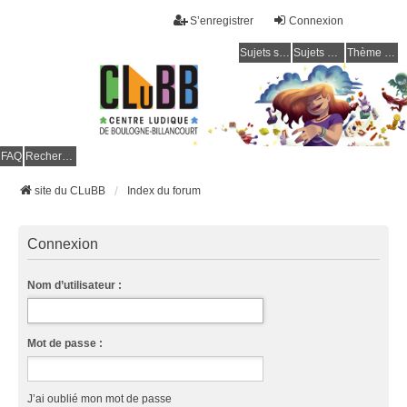
S’enregistrer
Connexion
Sujets sans réponse
Sujets actifs
Thème clair / foncé
CLuBB
FAQ
Rechercher
site du CLuBB
Index du forum
Connexion
Nom d’utilisateur :
Mot de passe :
J’ai oublié mon mot de passe