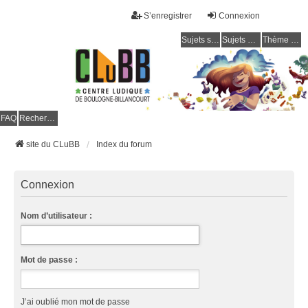
S’enregistrer
Connexion
Sujets sans réponse
Sujets actifs
Thème clair / foncé
CLuBB
FAQ
Rechercher
site du CLuBB
Index du forum
Connexion
Nom d’utilisateur :
Mot de passe :
J’ai oublié mon mot de passe