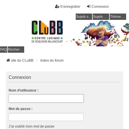
S’enregistrer
Connexion
Sujets sans réponse
Sujets actifs
Thème clair / foncé
CLuBB
FAQ
Rechercher
site du CLuBB
Index du forum
Connexion
Nom d’utilisateur :
Mot de passe :
J’ai oublié mon mot de passe