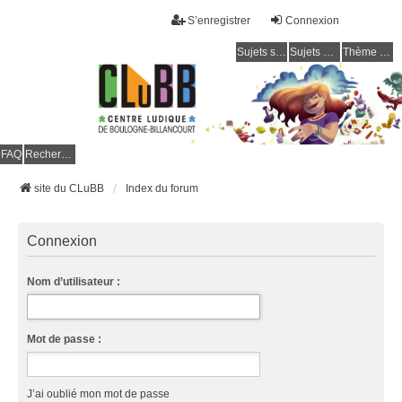
S’enregistrer
Connexion
Sujets sans réponse
Sujets actifs
Thème clair / foncé
CLuBB
FAQ
Rechercher
site du CLuBB
Index du forum
Connexion
Nom d’utilisateur :
Mot de passe :
J’ai oublié mon mot de passe