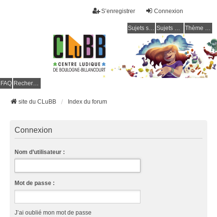
S’enregistrer
Connexion
Sujets sans réponse
Sujets actifs
Thème clair / foncé
CLuBB
FAQ
Rechercher
site du CLuBB
Index du forum
Connexion
Nom d’utilisateur :
Mot de passe :
J’ai oublié mon mot de passe