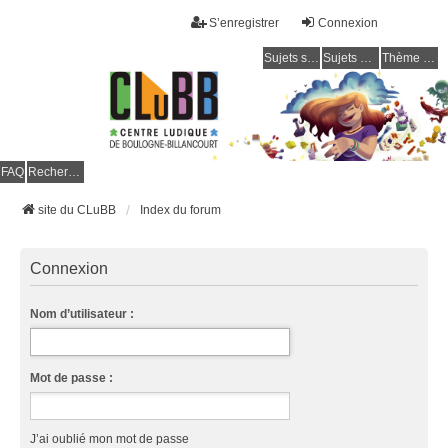
S’enregistrer
Connexion
Sujets sans réponse
Sujets actifs
Thème clair / foncé
CLuBB
FAQ
Rechercher
site du CLuBB
Index du forum
Connexion
Nom d’utilisateur :
Mot de passe :
J’ai oublié mon mot de passe