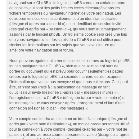
naviguant sur « CLuBB », le logiciel phpBB créera un certain nombre
de cookies, qui sont des petits fichiers textes téléchargés dans les
fichiers temporaires du navigateur Internet de votre ordinateur. Les
deux premiers cookies ne contiennent qu’un identifiant utilisateur
(désigné ci-après par « user-id ») et un identifiant de session invité
(désigné ci-après par « session-id »), qui vous sont automatiquement
assignés par le logiciel phpBB. Un troisième cookie sera créé une fois
que vous naviguerez sur les sujets de « CLuBB » et est utilisé pour
stocker les informations sur les sujets que vous avez lus, ce qui
améliore votre navigation sur le forum.
Nous pouvons également créer des cookies externes au logiciel phpBB
tout en naviguant sur « CLuBB », bien que ceux-ci soient hors de
portée du document qui est prévu pour couvrir seulement les pages
créées par le logiciel phpBB. La seconde manière est de récupérer
l’information que vous nous envoyez et que nous collectons. Ceci peut
être, et n’est pas limité à : la publication de message en tant
qu’utilisateur invité (désignée ci-après par « messages invités »),
l’enregistrement sur « CLuBB » (désignée ici par « votre compte ») et
les messages que vous envoyez après l’enregistrement et lors d’une
connexion (désignés ici par « vos messages »).
Votre compte contiendra au minimum un identifiant unique (désigné ci-
après par « votre nom d’utilisateur »), un mot de passe personnel utilisé
pour la connexion à votre compte (désigné ci-après par « votre mot de
passe »), et une adresse courriel personnelle valide (désignée ci-après