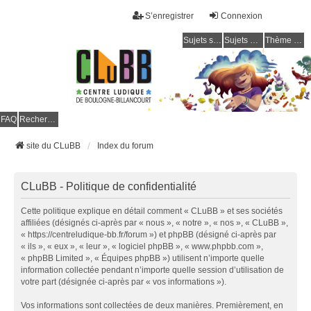
S’enregistrer
Connexion
Sujets sans réponse
Sujets actifs
Thème clair / foncé
CLuBB
FAQ
Rechercher
site du CLuBB
Index du forum
CLuBB - Politique de confidentialité
Cette politique explique en détail comment « CLuBB » et ses sociétés
affiliées (désignés ci-après par « nous », « notre », « nos », « CLuBB »,
« https://centreludique-bb.fr/forum ») et phpBB (désigné ci-après par
« ils », « eux », « leur », « logiciel phpBB », « www.phpbb.com »,
« phpBB Limited », « Équipes phpBB ») utilisent n’importe quelle
information collectée pendant n’importe quelle session d’utilisation de
votre part (désignée ci-après par « vos informations »).
Vos informations sont collectées de deux manières. Premièrement, en