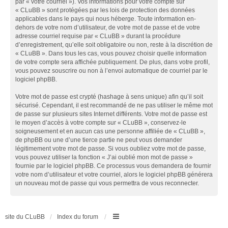
par « votre courriel »). Vos informations pour votre compte sur
« CLuBB » sont protégées par les lois de protection des données
applicables dans le pays qui nous héberge. Toute information en-
dehors de votre nom d’utilisateur, de votre mot de passe et de votre
adresse courriel requise par « CLuBB » durant la procédure
d’enregistrement, qu’elle soit obligatoire ou non, reste à la discrétion de
« CLuBB ». Dans tous les cas, vous pouvez choisir quelle information
de votre compte sera affichée publiquement. De plus, dans votre profil,
vous pouvez souscrire ou non à l’envoi automatique de courriel par le
logiciel phpBB.
Votre mot de passe est crypté (hashage à sens unique) afin qu’il soit
sécurisé. Cependant, il est recommandé de ne pas utiliser le même mot
de passe sur plusieurs sites Internet différents. Votre mot de passe est
le moyen d’accès à votre compte sur « CLuBB », conservez-le
soigneusement et en aucun cas une personne affiliée de « CLuBB »,
de phpBB ou une d’une tierce partie ne peut vous demander
légitimement votre mot de passe. Si vous oubliez votre mot de passe,
vous pouvez utiliser la fonction « J’ai oublié mon mot de passe »
fournie par le logiciel phpBB. Ce processus vous demandera de fournir
votre nom d’utilisateur et votre courriel, alors le logiciel phpBB générera
un nouveau mot de passe qui vous permettra de vous reconnecter.
site du CLuBB
Index du forum