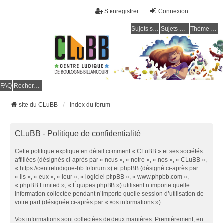
S’enregistrer
Connexion
Sujets sans réponse
Sujets actifs
Thème clair / foncé
CLuBB
FAQ
Rechercher
site du CLuBB
Index du forum
CLuBB - Politique de confidentialité
Cette politique explique en détail comment « CLuBB » et ses sociétés
affiliées (désignés ci-après par « nous », « notre », « nos », « CLuBB »,
« https://centreludique-bb.fr/forum ») et phpBB (désigné ci-après par
« ils », « eux », « leur », « logiciel phpBB », « www.phpbb.com »,
« phpBB Limited », « Équipes phpBB ») utilisent n’importe quelle
information collectée pendant n’importe quelle session d’utilisation de
votre part (désignée ci-après par « vos informations »).
Vos informations sont collectées de deux manières. Premièrement, en