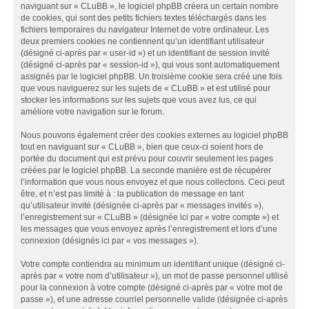
naviguant sur « CLuBB », le logiciel phpBB créera un certain nombre
de cookies, qui sont des petits fichiers textes téléchargés dans les
fichiers temporaires du navigateur Internet de votre ordinateur. Les
deux premiers cookies ne contiennent qu’un identifiant utilisateur
(désigné ci-après par « user-id ») et un identifiant de session invité
(désigné ci-après par « session-id »), qui vous sont automatiquement
assignés par le logiciel phpBB. Un troisième cookie sera créé une fois
que vous naviguerez sur les sujets de « CLuBB » et est utilisé pour
stocker les informations sur les sujets que vous avez lus, ce qui
améliore votre navigation sur le forum.
Nous pouvons également créer des cookies externes au logiciel phpBB
tout en naviguant sur « CLuBB », bien que ceux-ci soient hors de
portée du document qui est prévu pour couvrir seulement les pages
créées par le logiciel phpBB. La seconde manière est de récupérer
l’information que vous nous envoyez et que nous collectons. Ceci peut
être, et n’est pas limité à : la publication de message en tant
qu’utilisateur invité (désignée ci-après par « messages invités »),
l’enregistrement sur « CLuBB » (désignée ici par « votre compte ») et
les messages que vous envoyez après l’enregistrement et lors d’une
connexion (désignés ici par « vos messages »).
Votre compte contiendra au minimum un identifiant unique (désigné ci-
après par « votre nom d’utilisateur »), un mot de passe personnel utilisé
pour la connexion à votre compte (désigné ci-après par « votre mot de
passe »), et une adresse courriel personnelle valide (désignée ci-après