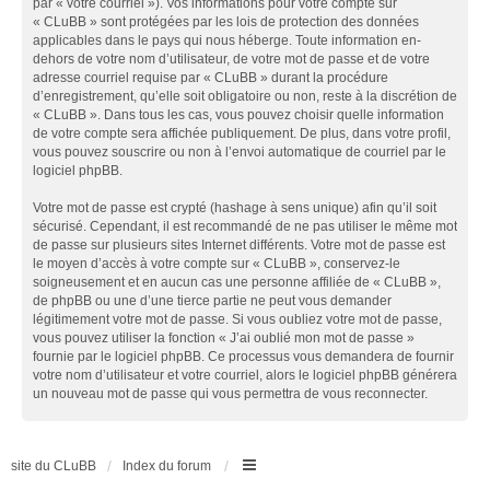
par « votre courriel »). Vos informations pour votre compte sur
« CLuBB » sont protégées par les lois de protection des données
applicables dans le pays qui nous héberge. Toute information en-
dehors de votre nom d’utilisateur, de votre mot de passe et de votre
adresse courriel requise par « CLuBB » durant la procédure
d’enregistrement, qu’elle soit obligatoire ou non, reste à la discrétion de
« CLuBB ». Dans tous les cas, vous pouvez choisir quelle information
de votre compte sera affichée publiquement. De plus, dans votre profil,
vous pouvez souscrire ou non à l’envoi automatique de courriel par le
logiciel phpBB.
Votre mot de passe est crypté (hashage à sens unique) afin qu’il soit
sécurisé. Cependant, il est recommandé de ne pas utiliser le même mot
de passe sur plusieurs sites Internet différents. Votre mot de passe est
le moyen d’accès à votre compte sur « CLuBB », conservez-le
soigneusement et en aucun cas une personne affiliée de « CLuBB »,
de phpBB ou une d’une tierce partie ne peut vous demander
légitimement votre mot de passe. Si vous oubliez votre mot de passe,
vous pouvez utiliser la fonction « J’ai oublié mon mot de passe »
fournie par le logiciel phpBB. Ce processus vous demandera de fournir
votre nom d’utilisateur et votre courriel, alors le logiciel phpBB générera
un nouveau mot de passe qui vous permettra de vous reconnecter.
site du CLuBB
Index du forum