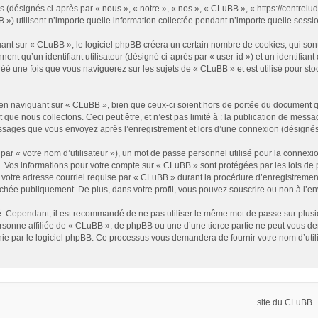
 (désignés ci-après par « nous », « notre », « nos », « CLuBB », « https://centreludi
utilisent n’importe quelle information collectée pendant n’importe quelle session 
t sur « CLuBB », le logiciel phpBB créera un certain nombre de cookies, qui sont d
nt qu’un identifiant utilisateur (désigné ci-après par « user-id ») et un identifiant
 une fois que vous naviguerez sur les sujets de « CLuBB » et est utilisé pour stock
n naviguant sur « CLuBB », bien que ceux-ci soient hors de portée du document qu
e nous collectons. Ceci peut être, et n’est pas limité à : la publication de message
essages que vous envoyez après l’enregistrement et lors d’une connexion (désignés
ar « votre nom d’utilisateur »), un mot de passe personnel utilisé pour la connexio
»). Vos informations pour votre compte sur « CLuBB » sont protégées par les lois d
 votre adresse courriel requise par « CLuBB » durant la procédure d’enregistrement,
ichée publiquement. De plus, dans votre profil, vous pouvez souscrire ou non à l’en
é. Cependant, il est recommandé de ne pas utiliser le même mot de passe sur plusieu
onne affiliée de « CLuBB », de phpBB ou une d’une tierce partie ne peut vous de
nie par le logiciel phpBB. Ce processus vous demandera de fournir votre nom d’util
site du CLuBB