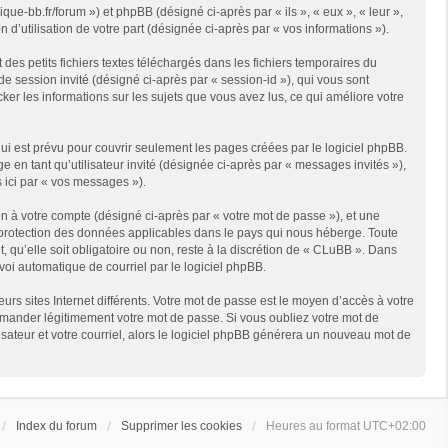
que-bb.fr/forum ») et phpBB (désigné ci-après par « ils », « eux », « leur »,
d’utilisation de votre part (désignée ci-après par « vos informations »).
es petits fichiers textes téléchargés dans les fichiers temporaires du
 de session invité (désigné ci-après par « session-id »), qui vous sont
er les informations sur les sujets que vous avez lus, ce qui améliore votre
i est prévu pour couvrir seulement les pages créées par le logiciel phpBB.
 en tant qu’utilisateur invité (désignée ci-après par « messages invités »),
 ici par « vos messages »).
n à votre compte (désigné ci-après par « votre mot de passe »), et une
e protection des données applicables dans le pays qui nous héberge. Toute
 qu’elle soit obligatoire ou non, reste à la discrétion de « CLuBB ». Dans
voi automatique de courriel par le logiciel phpBB.
rs sites Internet différents. Votre mot de passe est le moyen d’accès à votre
mander légitimement votre mot de passe. Si vous oubliez votre mot de
isateur et votre courriel, alors le logiciel phpBB générera un nouveau mot de
Index du forum
Supprimer les cookies
Heures au format
UTC+02:00