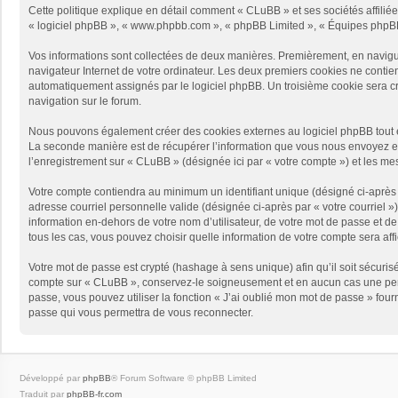
Cette politique explique en détail comment « CLuBB » et ses sociétés affiliées
« logiciel phpBB », « www.phpbb.com », « phpBB Limited », « Équipes phpBB ») 
Vos informations sont collectées de deux manières. Premièrement, en naviguan
navigateur Internet de votre ordinateur. Les deux premiers cookies ne contienne
automatiquement assignés par le logiciel phpBB. Un troisième cookie sera créé
navigation sur le forum.
Nous pouvons également créer des cookies externes au logiciel phpBB tout e
La seconde manière est de récupérer l’information que vous nous envoyez et qu
l’enregistrement sur « CLuBB » (désignée ici par « votre compte ») et les m
Votre compte contiendra au minimum un identifiant unique (désigné ci-après p
adresse courriel personnelle valide (désignée ci-après par « votre courriel 
information en-dehors de votre nom d’utilisateur, de votre mot de passe et de
tous les cas, vous pouvez choisir quelle information de votre compte sera aff
Votre mot de passe est crypté (hashage à sens unique) afin qu’il soit sécuris
compte sur « CLuBB », conservez-le soigneusement et en aucun cas une pers
passe, vous pouvez utiliser la fonction « J’ai oublié mon mot de passe » four
passe qui vous permettra de vous reconnecter.
Développé par
phpBB
® Forum Software © phpBB Limited
Traduit par
phpBB-fr.com