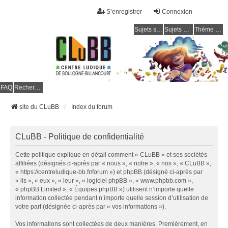
S’enregistrer
Connexion
Sujets sans réponse
Sujets actifs
Thème clair / foncé
CLuBB
FAQ
Rechercher
site du CLuBB
Index du forum
CLuBB - Politique de confidentialité
Cette politique explique en détail comment « CLuBB » et ses sociétés
affiliées (désignés ci-après par « nous », « notre », « nos », « CLuBB »,
« https://centreludique-bb.fr/forum ») et phpBB (désigné ci-après par
« ils », « eux », « leur », « logiciel phpBB », « www.phpbb.com »,
« phpBB Limited », « Équipes phpBB ») utilisent n’importe quelle
information collectée pendant n’importe quelle session d’utilisation de
votre part (désignée ci-après par « vos informations »).
Vos informations sont collectées de deux manières. Premièrement, en