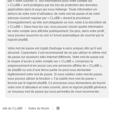
par « votre courriel »). Vos informations pour votre compte sur
« CLuBB » sont protégées par les lois de protection des données
applicables dans le pays qui nous héberge. Toute information en-
dehors de votre nom d’utilisateur, de votre mot de passe et de votre
adresse courriel requise par « CLuBB » durant la procédure
d’enregistrement, qu’elle soit obligatoire ou non, reste à la discrétion de
« CLuBB ». Dans tous les cas, vous pouvez choisir quelle information
de votre compte sera affichée publiquement. De plus, dans votre profil,
vous pouvez souscrire ou non à l’envoi automatique de courriel par le
logiciel phpBB.
Votre mot de passe est crypté (hashage à sens unique) afin qu’il soit
sécurisé. Cependant, il est recommandé de ne pas utiliser le même mot
de passe sur plusieurs sites Internet différents. Votre mot de passe est
le moyen d’accès à votre compte sur « CLuBB », conservez-le
soigneusement et en aucun cas une personne affiliée de « CLuBB »,
de phpBB ou une d’une tierce partie ne peut vous demander
légitimement votre mot de passe. Si vous oubliez votre mot de passe,
vous pouvez utiliser la fonction « J’ai oublié mon mot de passe »
fournie par le logiciel phpBB. Ce processus vous demandera de fournir
votre nom d’utilisateur et votre courriel, alors le logiciel phpBB générera
un nouveau mot de passe qui vous permettra de vous reconnecter.
site du CLuBB
Index du forum