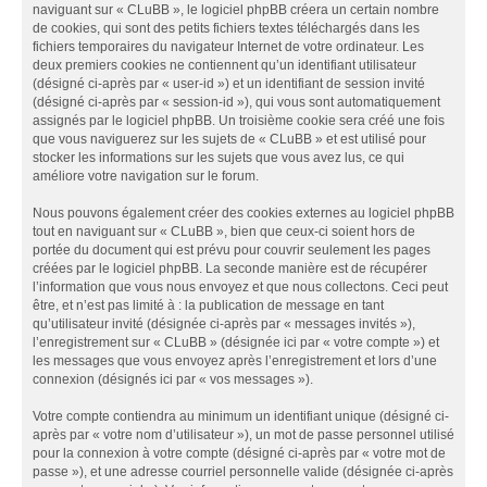
naviguant sur « CLuBB », le logiciel phpBB créera un certain nombre
de cookies, qui sont des petits fichiers textes téléchargés dans les
fichiers temporaires du navigateur Internet de votre ordinateur. Les
deux premiers cookies ne contiennent qu’un identifiant utilisateur
(désigné ci-après par « user-id ») et un identifiant de session invité
(désigné ci-après par « session-id »), qui vous sont automatiquement
assignés par le logiciel phpBB. Un troisième cookie sera créé une fois
que vous naviguerez sur les sujets de « CLuBB » et est utilisé pour
stocker les informations sur les sujets que vous avez lus, ce qui
améliore votre navigation sur le forum.
Nous pouvons également créer des cookies externes au logiciel phpBB
tout en naviguant sur « CLuBB », bien que ceux-ci soient hors de
portée du document qui est prévu pour couvrir seulement les pages
créées par le logiciel phpBB. La seconde manière est de récupérer
l’information que vous nous envoyez et que nous collectons. Ceci peut
être, et n’est pas limité à : la publication de message en tant
qu’utilisateur invité (désignée ci-après par « messages invités »),
l’enregistrement sur « CLuBB » (désignée ici par « votre compte ») et
les messages que vous envoyez après l’enregistrement et lors d’une
connexion (désignés ici par « vos messages »).
Votre compte contiendra au minimum un identifiant unique (désigné ci-
après par « votre nom d’utilisateur »), un mot de passe personnel utilisé
pour la connexion à votre compte (désigné ci-après par « votre mot de
passe »), et une adresse courriel personnelle valide (désignée ci-après