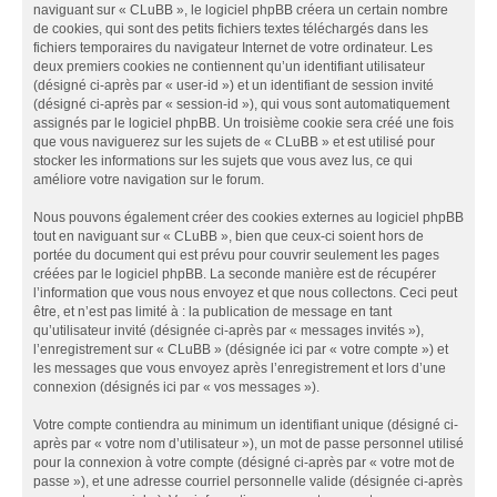
naviguant sur « CLuBB », le logiciel phpBB créera un certain nombre
de cookies, qui sont des petits fichiers textes téléchargés dans les
fichiers temporaires du navigateur Internet de votre ordinateur. Les
deux premiers cookies ne contiennent qu’un identifiant utilisateur
(désigné ci-après par « user-id ») et un identifiant de session invité
(désigné ci-après par « session-id »), qui vous sont automatiquement
assignés par le logiciel phpBB. Un troisième cookie sera créé une fois
que vous naviguerez sur les sujets de « CLuBB » et est utilisé pour
stocker les informations sur les sujets que vous avez lus, ce qui
améliore votre navigation sur le forum.
Nous pouvons également créer des cookies externes au logiciel phpBB
tout en naviguant sur « CLuBB », bien que ceux-ci soient hors de
portée du document qui est prévu pour couvrir seulement les pages
créées par le logiciel phpBB. La seconde manière est de récupérer
l’information que vous nous envoyez et que nous collectons. Ceci peut
être, et n’est pas limité à : la publication de message en tant
qu’utilisateur invité (désignée ci-après par « messages invités »),
l’enregistrement sur « CLuBB » (désignée ici par « votre compte ») et
les messages que vous envoyez après l’enregistrement et lors d’une
connexion (désignés ici par « vos messages »).
Votre compte contiendra au minimum un identifiant unique (désigné ci-
après par « votre nom d’utilisateur »), un mot de passe personnel utilisé
pour la connexion à votre compte (désigné ci-après par « votre mot de
passe »), et une adresse courriel personnelle valide (désignée ci-après