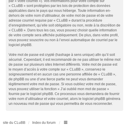
par « votre courriel »). Vos informations pour votre compte sur
« CLuBB » sont protégées par les lois de protection des données
applicables dans le pays qui nous héberge. Toute information en-
dehors de votre nom d’utilisateur, de votre mot de passe et de votre
adresse courriel requise par « CLuBB » durant la procédure
d’enregistrement, qu’elle soit obligatoire ou non, reste à la discrétion de
« CLuBB ». Dans tous les cas, vous pouvez choisir quelle information
de votre compte sera affichée publiquement. De plus, dans votre profil,
vous pouvez souscrire ou non à l’envoi automatique de courriel par le
logiciel phpBB.
Votre mot de passe est crypté (hashage à sens unique) afin qu’il soit
sécurisé. Cependant, il est recommandé de ne pas utiliser le même mot
de passe sur plusieurs sites Internet différents. Votre mot de passe est
le moyen d’accès à votre compte sur « CLuBB », conservez-le
soigneusement et en aucun cas une personne affiliée de « CLuBB »,
de phpBB ou une d’une tierce partie ne peut vous demander
légitimement votre mot de passe. Si vous oubliez votre mot de passe,
vous pouvez utiliser la fonction « J’ai oublié mon mot de passe »
fournie par le logiciel phpBB. Ce processus vous demandera de fournir
votre nom d’utilisateur et votre courriel, alors le logiciel phpBB générera
un nouveau mot de passe qui vous permettra de vous reconnecter.
site du CLuBB
Index du forum