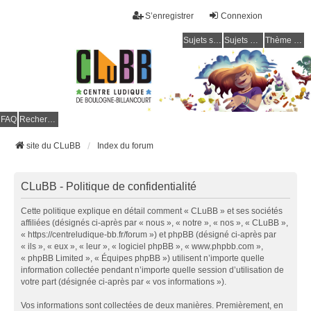
S’enregistrer
Connexion
Sujets sans réponse
Sujets actifs
Thème clair / foncé
CLuBB
FAQ
Rechercher
site du CLuBB
Index du forum
CLuBB - Politique de confidentialité
Cette politique explique en détail comment « CLuBB » et ses sociétés
affiliées (désignés ci-après par « nous », « notre », « nos », « CLuBB »,
« https://centreludique-bb.fr/forum ») et phpBB (désigné ci-après par
« ils », « eux », « leur », « logiciel phpBB », « www.phpbb.com »,
« phpBB Limited », « Équipes phpBB ») utilisent n’importe quelle
information collectée pendant n’importe quelle session d’utilisation de
votre part (désignée ci-après par « vos informations »).
Vos informations sont collectées de deux manières. Premièrement, en