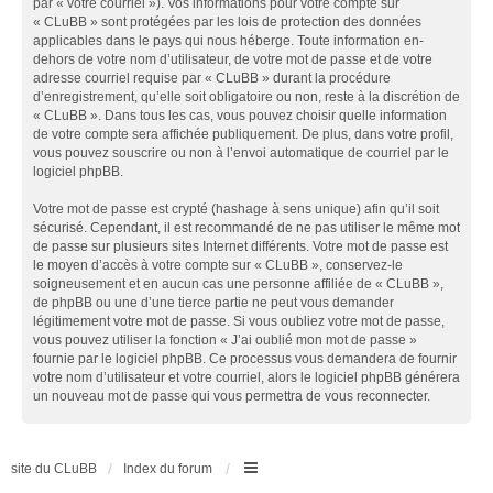
par « votre courriel »). Vos informations pour votre compte sur
« CLuBB » sont protégées par les lois de protection des données
applicables dans le pays qui nous héberge. Toute information en-
dehors de votre nom d’utilisateur, de votre mot de passe et de votre
adresse courriel requise par « CLuBB » durant la procédure
d’enregistrement, qu’elle soit obligatoire ou non, reste à la discrétion de
« CLuBB ». Dans tous les cas, vous pouvez choisir quelle information
de votre compte sera affichée publiquement. De plus, dans votre profil,
vous pouvez souscrire ou non à l’envoi automatique de courriel par le
logiciel phpBB.
Votre mot de passe est crypté (hashage à sens unique) afin qu’il soit
sécurisé. Cependant, il est recommandé de ne pas utiliser le même mot
de passe sur plusieurs sites Internet différents. Votre mot de passe est
le moyen d’accès à votre compte sur « CLuBB », conservez-le
soigneusement et en aucun cas une personne affiliée de « CLuBB »,
de phpBB ou une d’une tierce partie ne peut vous demander
légitimement votre mot de passe. Si vous oubliez votre mot de passe,
vous pouvez utiliser la fonction « J’ai oublié mon mot de passe »
fournie par le logiciel phpBB. Ce processus vous demandera de fournir
votre nom d’utilisateur et votre courriel, alors le logiciel phpBB générera
un nouveau mot de passe qui vous permettra de vous reconnecter.
site du CLuBB
Index du forum