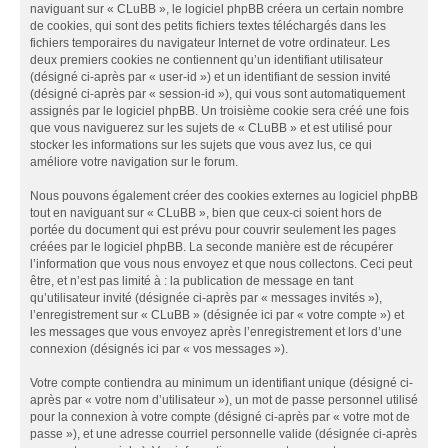
naviguant sur « CLuBB », le logiciel phpBB créera un certain nombre
de cookies, qui sont des petits fichiers textes téléchargés dans les
fichiers temporaires du navigateur Internet de votre ordinateur. Les
deux premiers cookies ne contiennent qu’un identifiant utilisateur
(désigné ci-après par « user-id ») et un identifiant de session invité
(désigné ci-après par « session-id »), qui vous sont automatiquement
assignés par le logiciel phpBB. Un troisième cookie sera créé une fois
que vous naviguerez sur les sujets de « CLuBB » et est utilisé pour
stocker les informations sur les sujets que vous avez lus, ce qui
améliore votre navigation sur le forum.
Nous pouvons également créer des cookies externes au logiciel phpBB
tout en naviguant sur « CLuBB », bien que ceux-ci soient hors de
portée du document qui est prévu pour couvrir seulement les pages
créées par le logiciel phpBB. La seconde manière est de récupérer
l’information que vous nous envoyez et que nous collectons. Ceci peut
être, et n’est pas limité à : la publication de message en tant
qu’utilisateur invité (désignée ci-après par « messages invités »),
l’enregistrement sur « CLuBB » (désignée ici par « votre compte ») et
les messages que vous envoyez après l’enregistrement et lors d’une
connexion (désignés ici par « vos messages »).
Votre compte contiendra au minimum un identifiant unique (désigné ci-
après par « votre nom d’utilisateur »), un mot de passe personnel utilisé
pour la connexion à votre compte (désigné ci-après par « votre mot de
passe »), et une adresse courriel personnelle valide (désignée ci-après