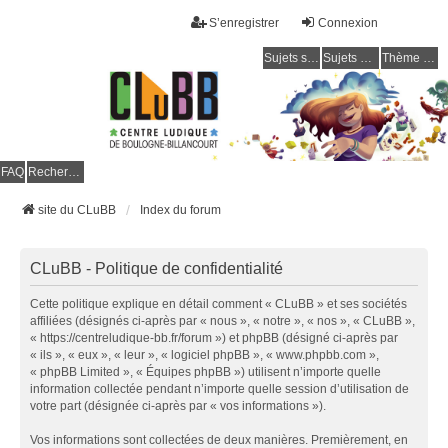
S’enregistrer
Connexion
Sujets sans réponse
Sujets actifs
Thème clair / foncé
CLuBB
FAQ
Rechercher
site du CLuBB
Index du forum
CLuBB - Politique de confidentialité
Cette politique explique en détail comment « CLuBB » et ses sociétés
affiliées (désignés ci-après par « nous », « notre », « nos », « CLuBB »,
« https://centreludique-bb.fr/forum ») et phpBB (désigné ci-après par
« ils », « eux », « leur », « logiciel phpBB », « www.phpbb.com »,
« phpBB Limited », « Équipes phpBB ») utilisent n’importe quelle
information collectée pendant n’importe quelle session d’utilisation de
votre part (désignée ci-après par « vos informations »).
Vos informations sont collectées de deux manières. Premièrement, en