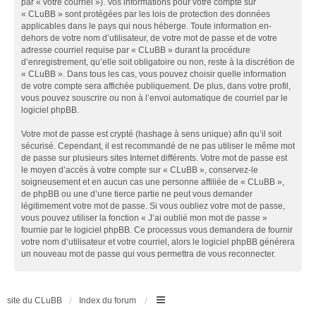
par « votre courriel »). Vos informations pour votre compte sur
« CLuBB » sont protégées par les lois de protection des données
applicables dans le pays qui nous héberge. Toute information en-
dehors de votre nom d’utilisateur, de votre mot de passe et de votre
adresse courriel requise par « CLuBB » durant la procédure
d’enregistrement, qu’elle soit obligatoire ou non, reste à la discrétion de
« CLuBB ». Dans tous les cas, vous pouvez choisir quelle information
de votre compte sera affichée publiquement. De plus, dans votre profil,
vous pouvez souscrire ou non à l’envoi automatique de courriel par le
logiciel phpBB.
Votre mot de passe est crypté (hashage à sens unique) afin qu’il soit
sécurisé. Cependant, il est recommandé de ne pas utiliser le même mot
de passe sur plusieurs sites Internet différents. Votre mot de passe est
le moyen d’accès à votre compte sur « CLuBB », conservez-le
soigneusement et en aucun cas une personne affiliée de « CLuBB »,
de phpBB ou une d’une tierce partie ne peut vous demander
légitimement votre mot de passe. Si vous oubliez votre mot de passe,
vous pouvez utiliser la fonction « J’ai oublié mon mot de passe »
fournie par le logiciel phpBB. Ce processus vous demandera de fournir
votre nom d’utilisateur et votre courriel, alors le logiciel phpBB générera
un nouveau mot de passe qui vous permettra de vous reconnecter.
site du CLuBB
Index du forum