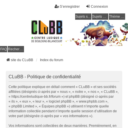
S’enregistrer
Connexion
Sujets sans réponse
Sujets actifs
Thème clair / foncé
CLuBB
FAQ
Rechercher
site du CLuBB
Index du forum
CLuBB - Politique de confidentialité
Cette politique explique en détail comment « CLuBB » et ses sociétés
affiliées (désignés ci-après par « nous », « notre », « nos », « CLuBB »,
« https://centreludique-bb.fr/forum ») et phpBB (désigné ci-après par
« ils », « eux », « leur », « logiciel phpBB », « www.phpbb.com »,
« phpBB Limited », « Équipes phpBB ») utilisent n’importe quelle
information collectée pendant n’importe quelle session d’utilisation de
votre part (désignée ci-après par « vos informations »).
Vos informations sont collectées de deux manières. Premièrement, en