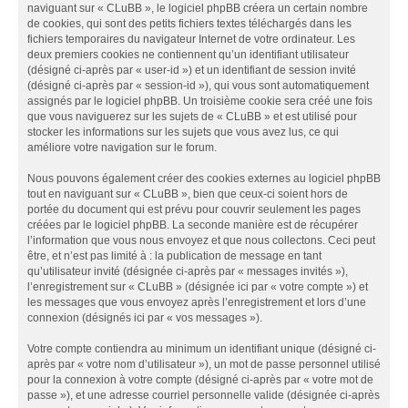
naviguant sur « CLuBB », le logiciel phpBB créera un certain nombre
de cookies, qui sont des petits fichiers textes téléchargés dans les
fichiers temporaires du navigateur Internet de votre ordinateur. Les
deux premiers cookies ne contiennent qu’un identifiant utilisateur
(désigné ci-après par « user-id ») et un identifiant de session invité
(désigné ci-après par « session-id »), qui vous sont automatiquement
assignés par le logiciel phpBB. Un troisième cookie sera créé une fois
que vous naviguerez sur les sujets de « CLuBB » et est utilisé pour
stocker les informations sur les sujets que vous avez lus, ce qui
améliore votre navigation sur le forum.
Nous pouvons également créer des cookies externes au logiciel phpBB
tout en naviguant sur « CLuBB », bien que ceux-ci soient hors de
portée du document qui est prévu pour couvrir seulement les pages
créées par le logiciel phpBB. La seconde manière est de récupérer
l’information que vous nous envoyez et que nous collectons. Ceci peut
être, et n’est pas limité à : la publication de message en tant
qu’utilisateur invité (désignée ci-après par « messages invités »),
l’enregistrement sur « CLuBB » (désignée ici par « votre compte ») et
les messages que vous envoyez après l’enregistrement et lors d’une
connexion (désignés ici par « vos messages »).
Votre compte contiendra au minimum un identifiant unique (désigné ci-
après par « votre nom d’utilisateur »), un mot de passe personnel utilisé
pour la connexion à votre compte (désigné ci-après par « votre mot de
passe »), et une adresse courriel personnelle valide (désignée ci-après