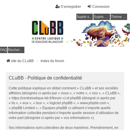
S’enregistrer
Connexion
Sujets sans réponse
Sujets actifs
Thème clair / foncé
CLuBB
FAQ
Rechercher
site du CLuBB
Index du forum
CLuBB - Politique de confidentialité
Cette politique explique en détail comment « CLuBB » et ses sociétés
affiliées (désignés ci-après par « nous », « notre », « nos », « CLuBB »,
« https://centreludique-bb.fr/forum ») et phpBB (désigné ci-après par
« ils », « eux », « leur », « logiciel phpBB », « www.phpbb.com »,
« phpBB Limited », « Équipes phpBB ») utilisent n’importe quelle
information collectée pendant n’importe quelle session d’utilisation de
votre part (désignée ci-après par « vos informations »).
Vos informations sont collectées de deux manières. Premièrement, en