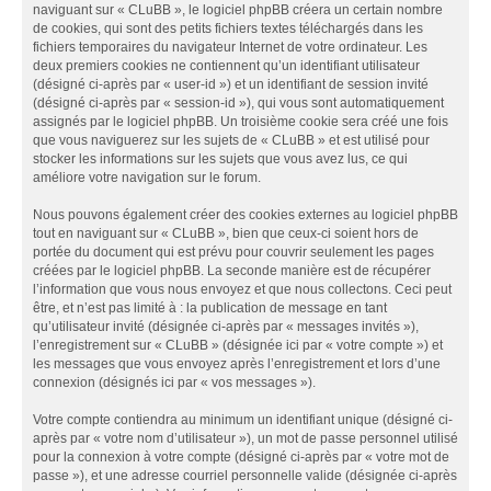
naviguant sur « CLuBB », le logiciel phpBB créera un certain nombre
de cookies, qui sont des petits fichiers textes téléchargés dans les
fichiers temporaires du navigateur Internet de votre ordinateur. Les
deux premiers cookies ne contiennent qu’un identifiant utilisateur
(désigné ci-après par « user-id ») et un identifiant de session invité
(désigné ci-après par « session-id »), qui vous sont automatiquement
assignés par le logiciel phpBB. Un troisième cookie sera créé une fois
que vous naviguerez sur les sujets de « CLuBB » et est utilisé pour
stocker les informations sur les sujets que vous avez lus, ce qui
améliore votre navigation sur le forum.
Nous pouvons également créer des cookies externes au logiciel phpBB
tout en naviguant sur « CLuBB », bien que ceux-ci soient hors de
portée du document qui est prévu pour couvrir seulement les pages
créées par le logiciel phpBB. La seconde manière est de récupérer
l’information que vous nous envoyez et que nous collectons. Ceci peut
être, et n’est pas limité à : la publication de message en tant
qu’utilisateur invité (désignée ci-après par « messages invités »),
l’enregistrement sur « CLuBB » (désignée ici par « votre compte ») et
les messages que vous envoyez après l’enregistrement et lors d’une
connexion (désignés ici par « vos messages »).
Votre compte contiendra au minimum un identifiant unique (désigné ci-
après par « votre nom d’utilisateur »), un mot de passe personnel utilisé
pour la connexion à votre compte (désigné ci-après par « votre mot de
passe »), et une adresse courriel personnelle valide (désignée ci-après