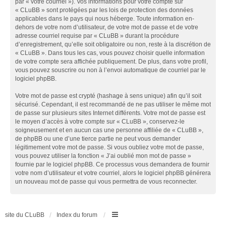
par « votre courriel »). Vos informations pour votre compte sur
« CLuBB » sont protégées par les lois de protection des données
applicables dans le pays qui nous héberge. Toute information en-
dehors de votre nom d’utilisateur, de votre mot de passe et de votre
adresse courriel requise par « CLuBB » durant la procédure
d’enregistrement, qu’elle soit obligatoire ou non, reste à la discrétion de
« CLuBB ». Dans tous les cas, vous pouvez choisir quelle information
de votre compte sera affichée publiquement. De plus, dans votre profil,
vous pouvez souscrire ou non à l’envoi automatique de courriel par le
logiciel phpBB.
Votre mot de passe est crypté (hashage à sens unique) afin qu’il soit
sécurisé. Cependant, il est recommandé de ne pas utiliser le même mot
de passe sur plusieurs sites Internet différents. Votre mot de passe est
le moyen d’accès à votre compte sur « CLuBB », conservez-le
soigneusement et en aucun cas une personne affiliée de « CLuBB »,
de phpBB ou une d’une tierce partie ne peut vous demander
légitimement votre mot de passe. Si vous oubliez votre mot de passe,
vous pouvez utiliser la fonction « J’ai oublié mon mot de passe »
fournie par le logiciel phpBB. Ce processus vous demandera de fournir
votre nom d’utilisateur et votre courriel, alors le logiciel phpBB générera
un nouveau mot de passe qui vous permettra de vous reconnecter.
site du CLuBB
Index du forum