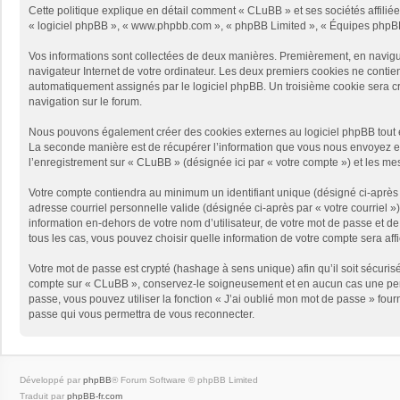
Cette politique explique en détail comment « CLuBB » et ses sociétés affiliées
« logiciel phpBB », « www.phpbb.com », « phpBB Limited », « Équipes phpBB ») 
Vos informations sont collectées de deux manières. Premièrement, en naviguan
navigateur Internet de votre ordinateur. Les deux premiers cookies ne contienne
automatiquement assignés par le logiciel phpBB. Un troisième cookie sera créé
navigation sur le forum.
Nous pouvons également créer des cookies externes au logiciel phpBB tout e
La seconde manière est de récupérer l’information que vous nous envoyez et qu
l’enregistrement sur « CLuBB » (désignée ici par « votre compte ») et les m
Votre compte contiendra au minimum un identifiant unique (désigné ci-après p
adresse courriel personnelle valide (désignée ci-après par « votre courriel 
information en-dehors de votre nom d’utilisateur, de votre mot de passe et de
tous les cas, vous pouvez choisir quelle information de votre compte sera aff
Votre mot de passe est crypté (hashage à sens unique) afin qu’il soit sécuris
compte sur « CLuBB », conservez-le soigneusement et en aucun cas une pers
passe, vous pouvez utiliser la fonction « J’ai oublié mon mot de passe » four
passe qui vous permettra de vous reconnecter.
Développé par
phpBB
® Forum Software © phpBB Limited
Traduit par
phpBB-fr.com