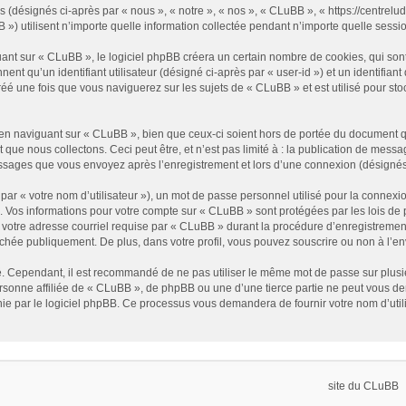
 (désignés ci-après par « nous », « notre », « nos », « CLuBB », « https://centreludi
utilisent n’importe quelle information collectée pendant n’importe quelle session 
t sur « CLuBB », le logiciel phpBB créera un certain nombre de cookies, qui sont d
nt qu’un identifiant utilisateur (désigné ci-après par « user-id ») et un identifiant
 une fois que vous naviguerez sur les sujets de « CLuBB » et est utilisé pour stock
n naviguant sur « CLuBB », bien que ceux-ci soient hors de portée du document qu
e nous collectons. Ceci peut être, et n’est pas limité à : la publication de message
essages que vous envoyez après l’enregistrement et lors d’une connexion (désignés
ar « votre nom d’utilisateur »), un mot de passe personnel utilisé pour la connexio
»). Vos informations pour votre compte sur « CLuBB » sont protégées par les lois d
 votre adresse courriel requise par « CLuBB » durant la procédure d’enregistrement,
ichée publiquement. De plus, dans votre profil, vous pouvez souscrire ou non à l’en
é. Cependant, il est recommandé de ne pas utiliser le même mot de passe sur plusieu
onne affiliée de « CLuBB », de phpBB ou une d’une tierce partie ne peut vous de
nie par le logiciel phpBB. Ce processus vous demandera de fournir votre nom d’util
site du CLuBB