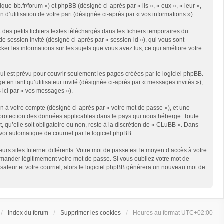
que-bb.fr/forum ») et phpBB (désigné ci-après par « ils », « eux », « leur »,
d’utilisation de votre part (désignée ci-après par « vos informations »).
es petits fichiers textes téléchargés dans les fichiers temporaires du
 de session invité (désigné ci-après par « session-id »), qui vous sont
er les informations sur les sujets que vous avez lus, ce qui améliore votre
i est prévu pour couvrir seulement les pages créées par le logiciel phpBB.
 en tant qu’utilisateur invité (désignée ci-après par « messages invités »),
 ici par « vos messages »).
n à votre compte (désigné ci-après par « votre mot de passe »), et une
e protection des données applicables dans le pays qui nous héberge. Toute
 qu’elle soit obligatoire ou non, reste à la discrétion de « CLuBB ». Dans
voi automatique de courriel par le logiciel phpBB.
rs sites Internet différents. Votre mot de passe est le moyen d’accès à votre
mander légitimement votre mot de passe. Si vous oubliez votre mot de
isateur et votre courriel, alors le logiciel phpBB générera un nouveau mot de
Index du forum
Supprimer les cookies
Heures au format
UTC+02:00