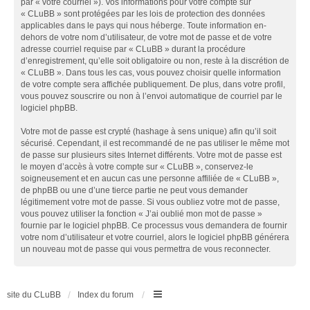
par « votre courriel »). Vos informations pour votre compte sur
« CLuBB » sont protégées par les lois de protection des données
applicables dans le pays qui nous héberge. Toute information en-
dehors de votre nom d’utilisateur, de votre mot de passe et de votre
adresse courriel requise par « CLuBB » durant la procédure
d’enregistrement, qu’elle soit obligatoire ou non, reste à la discrétion de
« CLuBB ». Dans tous les cas, vous pouvez choisir quelle information
de votre compte sera affichée publiquement. De plus, dans votre profil,
vous pouvez souscrire ou non à l’envoi automatique de courriel par le
logiciel phpBB.
Votre mot de passe est crypté (hashage à sens unique) afin qu’il soit
sécurisé. Cependant, il est recommandé de ne pas utiliser le même mot
de passe sur plusieurs sites Internet différents. Votre mot de passe est
le moyen d’accès à votre compte sur « CLuBB », conservez-le
soigneusement et en aucun cas une personne affiliée de « CLuBB »,
de phpBB ou une d’une tierce partie ne peut vous demander
légitimement votre mot de passe. Si vous oubliez votre mot de passe,
vous pouvez utiliser la fonction « J’ai oublié mon mot de passe »
fournie par le logiciel phpBB. Ce processus vous demandera de fournir
votre nom d’utilisateur et votre courriel, alors le logiciel phpBB générera
un nouveau mot de passe qui vous permettra de vous reconnecter.
site du CLuBB
Index du forum