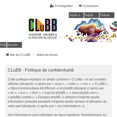
S’enregistrer
Connexion
Sujets sans réponse
Sujets actifs
Thème clair / foncé
CLuBB
FAQ
Rechercher
site du CLuBB
Index du forum
CLuBB - Politique de confidentialité
Cette politique explique en détail comment « CLuBB » et ses sociétés
affiliées (désignés ci-après par « nous », « notre », « nos », « CLuBB »,
« https://centreludique-bb.fr/forum ») et phpBB (désigné ci-après par
« ils », « eux », « leur », « logiciel phpBB », « www.phpbb.com »,
« phpBB Limited », « Équipes phpBB ») utilisent n’importe quelle
information collectée pendant n’importe quelle session d’utilisation de
votre part (désignée ci-après par « vos informations »).
Vos informations sont collectées de deux manières. Premièrement, en