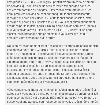
naviguant sur « CLuBB », le logiciel phpBB créera un certain nombre
de cookies, qui sont des petits fichiers textes téléchargés dans les
fichiers temporaires du navigateur Internet de votre ordinateur. Les
deux premiers cookies ne contiennent qu’un identifiant utilisateur
(désigné ci-après par « user-id ») et un identifiant de session invité
(désigné ci-après par « session-id »), qui vous sont automatiquement
assignés par le logiciel phpBB. Un troisième cookie sera créé une fois
que vous naviguerez sur les sujets de « CLuBB » et est utilisé pour
stocker les informations sur les sujets que vous avez lus, ce qui
améliore votre navigation sur le forum.
Nous pouvons également créer des cookies externes au logiciel phpBB
tout en naviguant sur « CLuBB », bien que ceux-ci soient hors de
portée du document qui est prévu pour couvrir seulement les pages
créées par le logiciel phpBB. La seconde manière est de récupérer
l’information que vous nous envoyez et que nous collectons. Ceci peut
être, et n’est pas limité à : la publication de message en tant
qu’utilisateur invité (désignée ci-après par « messages invités »),
l’enregistrement sur « CLuBB » (désignée ici par « votre compte ») et
les messages que vous envoyez après l’enregistrement et lors d’une
connexion (désignés ici par « vos messages »).
Votre compte contiendra au minimum un identifiant unique (désigné ci-
après par « votre nom d’utilisateur »), un mot de passe personnel utilisé
pour la connexion à votre compte (désigné ci-après par « votre mot de
passe »), et une adresse courriel personnelle valide (désignée ci-après