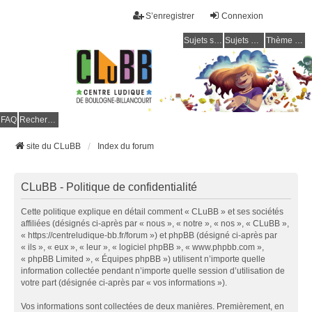
S’enregistrer
Connexion
Sujets sans réponse
Sujets actifs
Thème clair / foncé
CLuBB
FAQ
Rechercher
site du CLuBB
Index du forum
CLuBB - Politique de confidentialité
Cette politique explique en détail comment « CLuBB » et ses sociétés
affiliées (désignés ci-après par « nous », « notre », « nos », « CLuBB »,
« https://centreludique-bb.fr/forum ») et phpBB (désigné ci-après par
« ils », « eux », « leur », « logiciel phpBB », « www.phpbb.com »,
« phpBB Limited », « Équipes phpBB ») utilisent n’importe quelle
information collectée pendant n’importe quelle session d’utilisation de
votre part (désignée ci-après par « vos informations »).
Vos informations sont collectées de deux manières. Premièrement, en