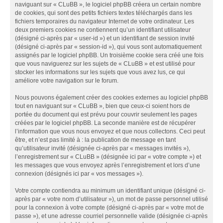
naviguant sur « CLuBB », le logiciel phpBB créera un certain nombre
de cookies, qui sont des petits fichiers textes téléchargés dans les
fichiers temporaires du navigateur Internet de votre ordinateur. Les
deux premiers cookies ne contiennent qu’un identifiant utilisateur
(désigné ci-après par « user-id ») et un identifiant de session invité
(désigné ci-après par « session-id »), qui vous sont automatiquement
assignés par le logiciel phpBB. Un troisième cookie sera créé une fois
que vous naviguerez sur les sujets de « CLuBB » et est utilisé pour
stocker les informations sur les sujets que vous avez lus, ce qui
améliore votre navigation sur le forum.
Nous pouvons également créer des cookies externes au logiciel phpBB
tout en naviguant sur « CLuBB », bien que ceux-ci soient hors de
portée du document qui est prévu pour couvrir seulement les pages
créées par le logiciel phpBB. La seconde manière est de récupérer
l’information que vous nous envoyez et que nous collectons. Ceci peut
être, et n’est pas limité à : la publication de message en tant
qu’utilisateur invité (désignée ci-après par « messages invités »),
l’enregistrement sur « CLuBB » (désignée ici par « votre compte ») et
les messages que vous envoyez après l’enregistrement et lors d’une
connexion (désignés ici par « vos messages »).
Votre compte contiendra au minimum un identifiant unique (désigné ci-
après par « votre nom d’utilisateur »), un mot de passe personnel utilisé
pour la connexion à votre compte (désigné ci-après par « votre mot de
passe »), et une adresse courriel personnelle valide (désignée ci-après