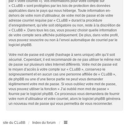
par « votre courriel »). Vos informations pour votre compte sur
« CLuBB » sont protégées par les lois de protection des données
applicables dans le pays qui nous héberge. Toute information en-
dehors de votre nom d’utilisateur, de votre mot de passe et de votre
adresse courriel requise par « CLuBB » durant la procédure
d’enregistrement, qu’elle soit obligatoire ou non, reste à la discrétion de
« CLuBB ». Dans tous les cas, vous pouvez choisir quelle information
de votre compte sera affichée publiquement. De plus, dans votre profil,
vous pouvez souscrire ou non à l’envoi automatique de courriel par le
logiciel phpBB.
Votre mot de passe est crypté (hashage à sens unique) afin qu’il soit
sécurisé. Cependant, il est recommandé de ne pas utiliser le même mot
de passe sur plusieurs sites Internet différents. Votre mot de passe est
le moyen d’accès à votre compte sur « CLuBB », conservez-le
soigneusement et en aucun cas une personne affiliée de « CLuBB »,
de phpBB ou une d’une tierce partie ne peut vous demander
légitimement votre mot de passe. Si vous oubliez votre mot de passe,
vous pouvez utiliser la fonction « J’ai oublié mon mot de passe »
fournie par le logiciel phpBB. Ce processus vous demandera de fournir
votre nom d’utilisateur et votre courriel, alors le logiciel phpBB générera
un nouveau mot de passe qui vous permettra de vous reconnecter.
site du CLuBB
Index du forum