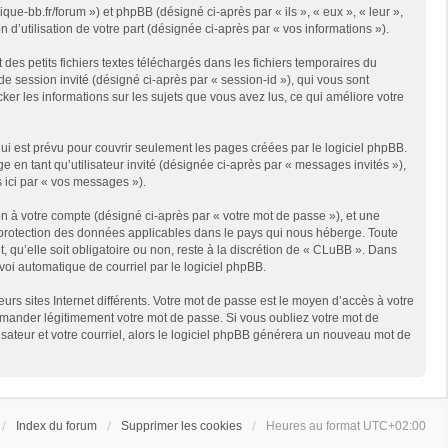
que-bb.fr/forum ») et phpBB (désigné ci-après par « ils », « eux », « leur »,
d’utilisation de votre part (désignée ci-après par « vos informations »).
es petits fichiers textes téléchargés dans les fichiers temporaires du
 de session invité (désigné ci-après par « session-id »), qui vous sont
er les informations sur les sujets que vous avez lus, ce qui améliore votre
i est prévu pour couvrir seulement les pages créées par le logiciel phpBB.
 en tant qu’utilisateur invité (désignée ci-après par « messages invités »),
 ici par « vos messages »).
n à votre compte (désigné ci-après par « votre mot de passe »), et une
e protection des données applicables dans le pays qui nous héberge. Toute
 qu’elle soit obligatoire ou non, reste à la discrétion de « CLuBB ». Dans
voi automatique de courriel par le logiciel phpBB.
rs sites Internet différents. Votre mot de passe est le moyen d’accès à votre
mander légitimement votre mot de passe. Si vous oubliez votre mot de
isateur et votre courriel, alors le logiciel phpBB générera un nouveau mot de
Index du forum
Supprimer les cookies
Heures au format
UTC+02:00