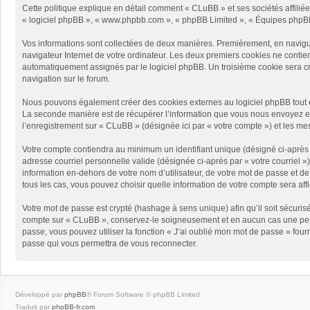
Cette politique explique en détail comment « CLuBB » et ses sociétés affiliées
« logiciel phpBB », « www.phpbb.com », « phpBB Limited », « Équipes phpBB ») 
Vos informations sont collectées de deux manières. Premièrement, en naviguan
navigateur Internet de votre ordinateur. Les deux premiers cookies ne contienne
automatiquement assignés par le logiciel phpBB. Un troisième cookie sera créé
navigation sur le forum.
Nous pouvons également créer des cookies externes au logiciel phpBB tout e
La seconde manière est de récupérer l’information que vous nous envoyez et qu
l’enregistrement sur « CLuBB » (désignée ici par « votre compte ») et les m
Votre compte contiendra au minimum un identifiant unique (désigné ci-après p
adresse courriel personnelle valide (désignée ci-après par « votre courriel 
information en-dehors de votre nom d’utilisateur, de votre mot de passe et de
tous les cas, vous pouvez choisir quelle information de votre compte sera aff
Votre mot de passe est crypté (hashage à sens unique) afin qu’il soit sécuris
compte sur « CLuBB », conservez-le soigneusement et en aucun cas une pers
passe, vous pouvez utiliser la fonction « J’ai oublié mon mot de passe » four
passe qui vous permettra de vous reconnecter.
Développé par
phpBB
® Forum Software © phpBB Limited
Traduit par
phpBB-fr.com