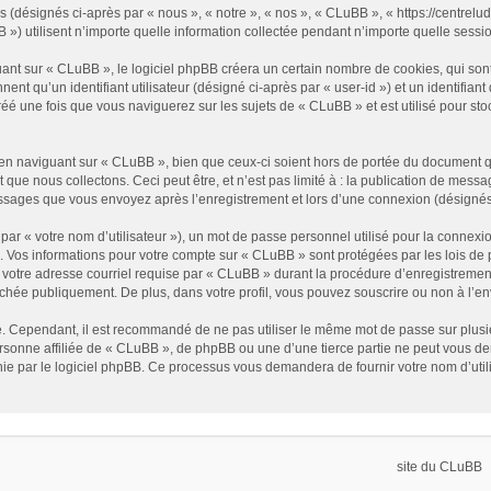
 (désignés ci-après par « nous », « notre », « nos », « CLuBB », « https://centreludi
utilisent n’importe quelle information collectée pendant n’importe quelle session 
t sur « CLuBB », le logiciel phpBB créera un certain nombre de cookies, qui sont d
nt qu’un identifiant utilisateur (désigné ci-après par « user-id ») et un identifiant
 une fois que vous naviguerez sur les sujets de « CLuBB » et est utilisé pour stock
n naviguant sur « CLuBB », bien que ceux-ci soient hors de portée du document qu
e nous collectons. Ceci peut être, et n’est pas limité à : la publication de message
essages que vous envoyez après l’enregistrement et lors d’une connexion (désignés
ar « votre nom d’utilisateur »), un mot de passe personnel utilisé pour la connexio
»). Vos informations pour votre compte sur « CLuBB » sont protégées par les lois d
 votre adresse courriel requise par « CLuBB » durant la procédure d’enregistrement,
ichée publiquement. De plus, dans votre profil, vous pouvez souscrire ou non à l’en
é. Cependant, il est recommandé de ne pas utiliser le même mot de passe sur plusieu
onne affiliée de « CLuBB », de phpBB ou une d’une tierce partie ne peut vous de
nie par le logiciel phpBB. Ce processus vous demandera de fournir votre nom d’util
site du CLuBB