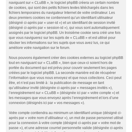
naviguant sur « CLuBB », le logiciel phpBB créera un certain nombre
de cookies, qui sont des petits fichiers textes téléchargés dans les
fichiers temporaires du navigateur Internet de votre ordinateur. Les
deux premiers cookies ne contiennent qu’un identifiant utilisateur
(désigné ci-après par « user-id ») et un identifiant de session invité
(désigné ci-après par « session-id »), qui vous sont automatiquement
assignés par le logiciel phpBB. Un troisième cookie sera créé une fois
que vous naviguerez sur les sujets de « CLuBB » et est utilisé pour
stocker les informations sur les sujets que vous avez lus, ce qui
améliore votre navigation sur le forum.
Nous pouvons également créer des cookies externes au logiciel phpBB
tout en naviguant sur « CLuBB », bien que ceux-ci soient hors de
portée du document qui est prévu pour couvrir seulement les pages
créées par le logiciel phpBB. La seconde manière est de récupérer
l’information que vous nous envoyez et que nous collectons. Ceci peut
être, et n’est pas limité à : la publication de message en tant
qu’utilisateur invité (désignée ci-après par « messages invités »),
l’enregistrement sur « CLuBB » (désignée ici par « votre compte ») et
les messages que vous envoyez après l’enregistrement et lors d’une
connexion (désignés ici par « vos messages »).
Votre compte contiendra au minimum un identifiant unique (désigné ci-
après par « votre nom d’utilisateur »), un mot de passe personnel utilisé
pour la connexion à votre compte (désigné ci-après par « votre mot de
passe »), et une adresse courriel personnelle valide (désignée ci-après