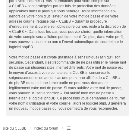
par « votre courriel »). Vos informations pour votre compte sur
« CLuBB » sont protégées par les lois de protection des données
applicables dans le pays qui nous héberge. Toute information en-
dehors de votre nom d’utilisateur, de votre mot de passe et de votre
adresse courriel requise par « CLuBB » durant la procédure
d’enregistrement, qu’elle soit obligatoire ou non, reste à la discrétion de
« CLuBB ». Dans tous les cas, vous pouvez choisir quelle information
de votre compte sera affichée publiquement. De plus, dans votre profil,
vous pouvez souscrire ou non à l’envoi automatique de courriel par le
logiciel phpBB.
Votre mot de passe est crypté (hashage à sens unique) afin qu’il soit
sécurisé. Cependant, il est recommandé de ne pas utiliser le même mot
de passe sur plusieurs sites Internet différents. Votre mot de passe est
le moyen d’accès à votre compte sur « CLuBB », conservez-le
soigneusement et en aucun cas une personne affiliée de « CLuBB »,
de phpBB ou une d’une tierce partie ne peut vous demander
légitimement votre mot de passe. Si vous oubliez votre mot de passe,
vous pouvez utiliser la fonction « J’ai oublié mon mot de passe »
fournie par le logiciel phpBB. Ce processus vous demandera de fournir
votre nom d’utilisateur et votre courriel, alors le logiciel phpBB générera
un nouveau mot de passe qui vous permettra de vous reconnecter.
site du CLuBB
Index du forum