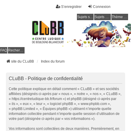
S’enregistrer
Connexion
Sujets sans réponse
Sujets actifs
Thème clair / foncé
CLuBB
FAQ
Rechercher
site du CLuBB
Index du forum
CLuBB - Politique de confidentialité
Cette politique explique en détail comment « CLuBB » et ses sociétés
affiliées (désignés ci-après par « nous », « notre », « nos », « CLuBB »,
« https://centreludique-bb.fr/forum ») et phpBB (désigné ci-après par
« ils », « eux », « leur », « logiciel phpBB », « www.phpbb.com »,
« phpBB Limited », « Équipes phpBB ») utilisent n’importe quelle
information collectée pendant n’importe quelle session d’utilisation de
votre part (désignée ci-après par « vos informations »).
Vos informations sont collectées de deux manières. Premièrement, en