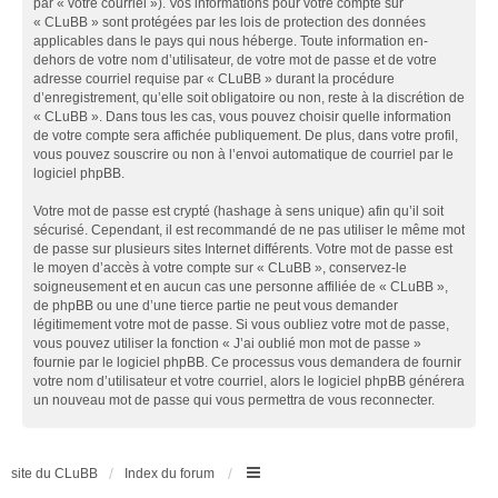
par « votre courriel »). Vos informations pour votre compte sur
« CLuBB » sont protégées par les lois de protection des données
applicables dans le pays qui nous héberge. Toute information en-
dehors de votre nom d’utilisateur, de votre mot de passe et de votre
adresse courriel requise par « CLuBB » durant la procédure
d’enregistrement, qu’elle soit obligatoire ou non, reste à la discrétion de
« CLuBB ». Dans tous les cas, vous pouvez choisir quelle information
de votre compte sera affichée publiquement. De plus, dans votre profil,
vous pouvez souscrire ou non à l’envoi automatique de courriel par le
logiciel phpBB.
Votre mot de passe est crypté (hashage à sens unique) afin qu’il soit
sécurisé. Cependant, il est recommandé de ne pas utiliser le même mot
de passe sur plusieurs sites Internet différents. Votre mot de passe est
le moyen d’accès à votre compte sur « CLuBB », conservez-le
soigneusement et en aucun cas une personne affiliée de « CLuBB »,
de phpBB ou une d’une tierce partie ne peut vous demander
légitimement votre mot de passe. Si vous oubliez votre mot de passe,
vous pouvez utiliser la fonction « J’ai oublié mon mot de passe »
fournie par le logiciel phpBB. Ce processus vous demandera de fournir
votre nom d’utilisateur et votre courriel, alors le logiciel phpBB générera
un nouveau mot de passe qui vous permettra de vous reconnecter.
site du CLuBB
Index du forum