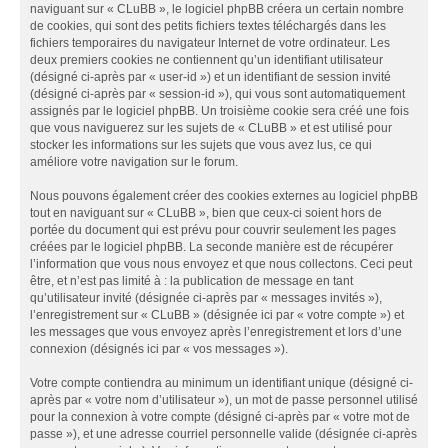
naviguant sur « CLuBB », le logiciel phpBB créera un certain nombre
de cookies, qui sont des petits fichiers textes téléchargés dans les
fichiers temporaires du navigateur Internet de votre ordinateur. Les
deux premiers cookies ne contiennent qu’un identifiant utilisateur
(désigné ci-après par « user-id ») et un identifiant de session invité
(désigné ci-après par « session-id »), qui vous sont automatiquement
assignés par le logiciel phpBB. Un troisième cookie sera créé une fois
que vous naviguerez sur les sujets de « CLuBB » et est utilisé pour
stocker les informations sur les sujets que vous avez lus, ce qui
améliore votre navigation sur le forum.
Nous pouvons également créer des cookies externes au logiciel phpBB
tout en naviguant sur « CLuBB », bien que ceux-ci soient hors de
portée du document qui est prévu pour couvrir seulement les pages
créées par le logiciel phpBB. La seconde manière est de récupérer
l’information que vous nous envoyez et que nous collectons. Ceci peut
être, et n’est pas limité à : la publication de message en tant
qu’utilisateur invité (désignée ci-après par « messages invités »),
l’enregistrement sur « CLuBB » (désignée ici par « votre compte ») et
les messages que vous envoyez après l’enregistrement et lors d’une
connexion (désignés ici par « vos messages »).
Votre compte contiendra au minimum un identifiant unique (désigné ci-
après par « votre nom d’utilisateur »), un mot de passe personnel utilisé
pour la connexion à votre compte (désigné ci-après par « votre mot de
passe »), et une adresse courriel personnelle valide (désignée ci-après