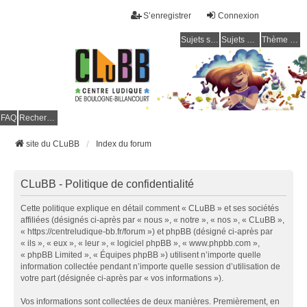
S’enregistrer
Connexion
Sujets sans réponse
Sujets actifs
Thème clair / foncé
CLuBB
FAQ
Rechercher
site du CLuBB
Index du forum
CLuBB - Politique de confidentialité
Cette politique explique en détail comment « CLuBB » et ses sociétés
affiliées (désignés ci-après par « nous », « notre », « nos », « CLuBB »,
« https://centreludique-bb.fr/forum ») et phpBB (désigné ci-après par
« ils », « eux », « leur », « logiciel phpBB », « www.phpbb.com »,
« phpBB Limited », « Équipes phpBB ») utilisent n’importe quelle
information collectée pendant n’importe quelle session d’utilisation de
votre part (désignée ci-après par « vos informations »).
Vos informations sont collectées de deux manières. Premièrement, en