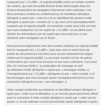
naviguant sur « CLuBB », le logiciel phpBB créera un certain nombre
de cookies, qui sont des petits fichiers textes téléchargés dans les
fichiers temporaires du navigateur Internet de votre ordinateur. Les
deux premiers cookies ne contiennent qu’un identifiant utilisateur
(désigné ci-après par « user-id ») et un identifiant de session invité
(désigné ci-après par « session-id »), qui vous sont automatiquement
assignés par le logiciel phpBB. Un troisième cookie sera créé une fois
que vous naviguerez sur les sujets de « CLuBB » et est utilisé pour
stocker les informations sur les sujets que vous avez lus, ce qui
améliore votre navigation sur le forum.
Nous pouvons également créer des cookies externes au logiciel phpBB
tout en naviguant sur « CLuBB », bien que ceux-ci soient hors de
portée du document qui est prévu pour couvrir seulement les pages
créées par le logiciel phpBB. La seconde manière est de récupérer
l’information que vous nous envoyez et que nous collectons. Ceci peut
être, et n’est pas limité à : la publication de message en tant
qu’utilisateur invité (désignée ci-après par « messages invités »),
l’enregistrement sur « CLuBB » (désignée ici par « votre compte ») et
les messages que vous envoyez après l’enregistrement et lors d’une
connexion (désignés ici par « vos messages »).
Votre compte contiendra au minimum un identifiant unique (désigné ci-
après par « votre nom d’utilisateur »), un mot de passe personnel utilisé
pour la connexion à votre compte (désigné ci-après par « votre mot de
passe »), et une adresse courriel personnelle valide (désignée ci-après