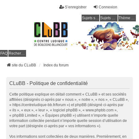
S’enregistrer
Connexion
Sujets sans réponse
Sujets actifs
Thème clair / foncé
CLuBB
FAQ
Rechercher
site du CLuBB
Index du forum
CLuBB - Politique de confidentialité
Cette politique explique en détail comment « CLuBB » et ses sociétés
affiliées (désignés ci-après par « nous », « notre », « nos », « CLuBB »,
« https://centreludique-bb.fr/forum ») et phpBB (désigné ci-après par
« ils », « eux », « leur », « logiciel phpBB », « www.phpbb.com »,
« phpBB Limited », « Équipes phpBB ») utilisent n’importe quelle
information collectée pendant n’importe quelle session d’utilisation de
votre part (désignée ci-après par « vos informations »).
Vos informations sont collectées de deux manières. Premièrement, en