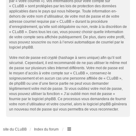
par « votre courriel »). Vos informations pour votre compte sur
« CLuBB » sont protégées par les lois de protection des données
applicables dans le pays qui nous héberge. Toute information en-
dehors de votre nom d’utilisateur, de votre mot de passe et de votre
adresse courriel requise par « CLuBB » durant la procédure
d’enregistrement, qu’elle soit obligatoire ou non, reste à la discrétion de
« CLuBB ». Dans tous les cas, vous pouvez choisir quelle information
de votre compte sera affichée publiquement. De plus, dans votre profil,
vous pouvez souscrire ou non à l’envoi automatique de courriel par le
logiciel phpBB.
Votre mot de passe est crypté (hashage à sens unique) afin qu’il soit
sécurisé. Cependant, il est recommandé de ne pas utiliser le même mot
de passe sur plusieurs sites Internet différents. Votre mot de passe est
le moyen d’accès à votre compte sur « CLuBB », conservez-le
soigneusement et en aucun cas une personne affiliée de « CLuBB »,
de phpBB ou une d’une tierce partie ne peut vous demander
légitimement votre mot de passe. Si vous oubliez votre mot de passe,
vous pouvez utiliser la fonction « J’ai oublié mon mot de passe »
fournie par le logiciel phpBB. Ce processus vous demandera de fournir
votre nom d’utilisateur et votre courriel, alors le logiciel phpBB générera
un nouveau mot de passe qui vous permettra de vous reconnecter.
site du CLuBB
Index du forum