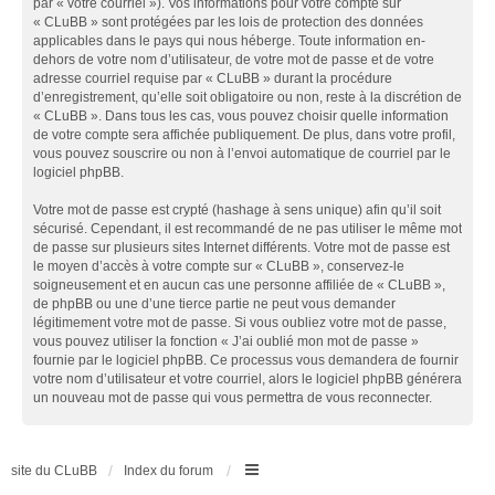
par « votre courriel »). Vos informations pour votre compte sur
« CLuBB » sont protégées par les lois de protection des données
applicables dans le pays qui nous héberge. Toute information en-
dehors de votre nom d’utilisateur, de votre mot de passe et de votre
adresse courriel requise par « CLuBB » durant la procédure
d’enregistrement, qu’elle soit obligatoire ou non, reste à la discrétion de
« CLuBB ». Dans tous les cas, vous pouvez choisir quelle information
de votre compte sera affichée publiquement. De plus, dans votre profil,
vous pouvez souscrire ou non à l’envoi automatique de courriel par le
logiciel phpBB.
Votre mot de passe est crypté (hashage à sens unique) afin qu’il soit
sécurisé. Cependant, il est recommandé de ne pas utiliser le même mot
de passe sur plusieurs sites Internet différents. Votre mot de passe est
le moyen d’accès à votre compte sur « CLuBB », conservez-le
soigneusement et en aucun cas une personne affiliée de « CLuBB »,
de phpBB ou une d’une tierce partie ne peut vous demander
légitimement votre mot de passe. Si vous oubliez votre mot de passe,
vous pouvez utiliser la fonction « J’ai oublié mon mot de passe »
fournie par le logiciel phpBB. Ce processus vous demandera de fournir
votre nom d’utilisateur et votre courriel, alors le logiciel phpBB générera
un nouveau mot de passe qui vous permettra de vous reconnecter.
site du CLuBB
Index du forum