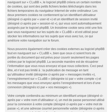
naviguant sur « CLuBB », le logiciel phpBB créera un certain nombre
de cookies, qui sont des petits fichiers textes téléchargés dans les
fichiers temporaires du navigateur Internet de votre ordinateur. Les
deux premiers cookies ne contiennent qu’un identifiant utilisateur
(désigné ci-après par « user-id ») et un identifiant de session invité
(désigné ci-après par « session-id »), qui vous sont automatiquement
assignés par le logiciel phpBB. Un troisième cookie sera créé une fois
que vous naviguerez sur les sujets de « CLuBB » et est utilisé pour
stocker les informations sur les sujets que vous avez lus, ce qui
améliore votre navigation sur le forum.
Nous pouvons également créer des cookies externes au logiciel phpBB
tout en naviguant sur « CLuBB », bien que ceux-ci soient hors de
portée du document qui est prévu pour couvrir seulement les pages
créées par le logiciel phpBB. La seconde manière est de récupérer
l’information que vous nous envoyez et que nous collectons. Ceci peut
être, et n’est pas limité à : la publication de message en tant
qu’utilisateur invité (désignée ci-après par « messages invités »),
l’enregistrement sur « CLuBB » (désignée ici par « votre compte ») et
les messages que vous envoyez après l’enregistrement et lors d’une
connexion (désignés ici par « vos messages »).
Votre compte contiendra au minimum un identifiant unique (désigné ci-
après par « votre nom d’utilisateur »), un mot de passe personnel utilisé
pour la connexion à votre compte (désigné ci-après par « votre mot de
passe »), et une adresse courriel personnelle valide (désignée ci-après