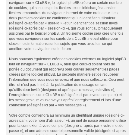
naviguant sur « CLuBB », le logiciel phpBB créera un certain nombre
de cookies, qui sont des petits fichiers textes téléchargés dans les
fichiers temporaires du navigateur Internet de votre ordinateur. Les
deux premiers cookies ne contiennent qu’un identifiant utilisateur
(désigné ci-après par « user-id ») et un identifiant de session invité
(désigné ci-après par « session-id »), qui vous sont automatiquement
assignés par le logiciel phpBB. Un troisième cookie sera créé une fois
que vous naviguerez sur les sujets de « CLuBB » et est utilisé pour
stocker les informations sur les sujets que vous avez lus, ce qui
améliore votre navigation sur le forum.
Nous pouvons également créer des cookies externes au logiciel phpBB
tout en naviguant sur « CLuBB », bien que ceux-ci soient hors de
portée du document qui est prévu pour couvrir seulement les pages
créées par le logiciel phpBB. La seconde manière est de récupérer
l’information que vous nous envoyez et que nous collectons. Ceci peut
être, et n’est pas limité à : la publication de message en tant
qu’utilisateur invité (désignée ci-après par « messages invités »),
l’enregistrement sur « CLuBB » (désignée ici par « votre compte ») et
les messages que vous envoyez après l’enregistrement et lors d’une
connexion (désignés ici par « vos messages »).
Votre compte contiendra au minimum un identifiant unique (désigné ci-
après par « votre nom d’utilisateur »), un mot de passe personnel utilisé
pour la connexion à votre compte (désigné ci-après par « votre mot de
passe »), et une adresse courriel personnelle valide (désignée ci-après