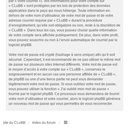
par « votre courriel »). Vos informations pour votre compte sur
« CLuBB » sont protégées par les lois de protection des données
applicables dans le pays qui nous héberge. Toute information en-
dehors de votre nom d’utilisateur, de votre mot de passe et de votre
adresse courriel requise par « CLuBB » durant la procédure
d’enregistrement, qu’elle soit obligatoire ou non, reste à la discrétion de
« CLuBB ». Dans tous les cas, vous pouvez choisir quelle information
de votre compte sera affichée publiquement. De plus, dans votre profil,
vous pouvez souscrire ou non à l’envoi automatique de courriel par le
logiciel phpBB.
Votre mot de passe est crypté (hashage à sens unique) afin qu’il soit
sécurisé. Cependant, il est recommandé de ne pas utiliser le même mot
de passe sur plusieurs sites Internet différents. Votre mot de passe est
le moyen d’accès à votre compte sur « CLuBB », conservez-le
soigneusement et en aucun cas une personne affiliée de « CLuBB »,
de phpBB ou une d’une tierce partie ne peut vous demander
légitimement votre mot de passe. Si vous oubliez votre mot de passe,
vous pouvez utiliser la fonction « J’ai oublié mon mot de passe »
fournie par le logiciel phpBB. Ce processus vous demandera de fournir
votre nom d’utilisateur et votre courriel, alors le logiciel phpBB générera
un nouveau mot de passe qui vous permettra de vous reconnecter.
site du CLuBB
Index du forum