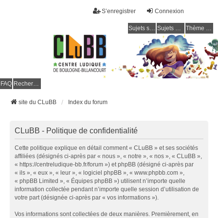
S’enregistrer
Connexion
Sujets sans réponse
Sujets actifs
Thème clair / foncé
CLuBB
FAQ
Rechercher
site du CLuBB
Index du forum
CLuBB - Politique de confidentialité
Cette politique explique en détail comment « CLuBB » et ses sociétés
affiliées (désignés ci-après par « nous », « notre », « nos », « CLuBB »,
« https://centreludique-bb.fr/forum ») et phpBB (désigné ci-après par
« ils », « eux », « leur », « logiciel phpBB », « www.phpbb.com »,
« phpBB Limited », « Équipes phpBB ») utilisent n’importe quelle
information collectée pendant n’importe quelle session d’utilisation de
votre part (désignée ci-après par « vos informations »).
Vos informations sont collectées de deux manières. Premièrement, en