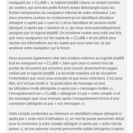
naviguant sur « CLuBB », le logiciel phpBB créera un certain nombre
de cookies, qui sont des petits fichiers textes téléchargés dans les
fichiers temporaires du navigateur Internet de votre ordinateur. Les
deux premiers cookies ne contiennent qu’un identifiant utilisateur
(désigné ci-après par « user-id ») et un identifiant de session invité
(désigné ci-après par « session-id »), qui vous sont automatiquement
assignés par le logiciel phpBB. Un troisième cookie sera créé une fois
que vous naviguerez sur les sujets de « CLuBB » et est utilisé pour
stocker les informations sur les sujets que vous avez lus, ce qui
améliore votre navigation sur le forum.
Nous pouvons également créer des cookies externes au logiciel phpBB
tout en naviguant sur « CLuBB », bien que ceux-ci soient hors de
portée du document qui est prévu pour couvrir seulement les pages
créées par le logiciel phpBB. La seconde manière est de récupérer
l’information que vous nous envoyez et que nous collectons. Ceci peut
être, et n’est pas limité à : la publication de message en tant
qu’utilisateur invité (désignée ci-après par « messages invités »),
l’enregistrement sur « CLuBB » (désignée ici par « votre compte ») et
les messages que vous envoyez après l’enregistrement et lors d’une
connexion (désignés ici par « vos messages »).
Votre compte contiendra au minimum un identifiant unique (désigné ci-
après par « votre nom d’utilisateur »), un mot de passe personnel utilisé
pour la connexion à votre compte (désigné ci-après par « votre mot de
passe »), et une adresse courriel personnelle valide (désignée ci-après