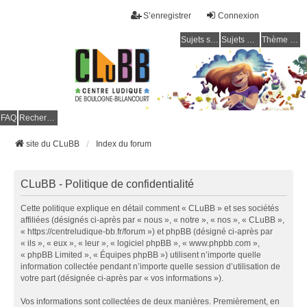
S’enregistrer
Connexion
Sujets sans réponse
Sujets actifs
Thème clair / foncé
CLuBB
FAQ
Rechercher
site du CLuBB
Index du forum
CLuBB - Politique de confidentialité
Cette politique explique en détail comment « CLuBB » et ses sociétés
affiliées (désignés ci-après par « nous », « notre », « nos », « CLuBB »,
« https://centreludique-bb.fr/forum ») et phpBB (désigné ci-après par
« ils », « eux », « leur », « logiciel phpBB », « www.phpbb.com »,
« phpBB Limited », « Équipes phpBB ») utilisent n’importe quelle
information collectée pendant n’importe quelle session d’utilisation de
votre part (désignée ci-après par « vos informations »).
Vos informations sont collectées de deux manières. Premièrement, en