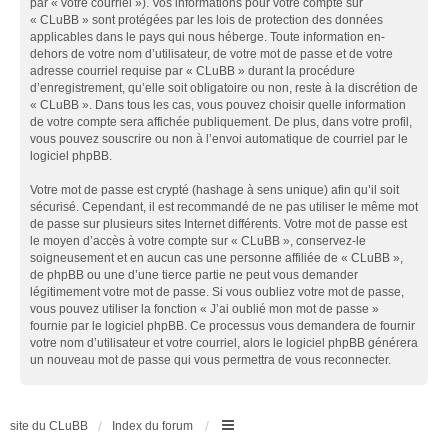
par « votre courriel »). Vos informations pour votre compte sur
« CLuBB » sont protégées par les lois de protection des données
applicables dans le pays qui nous héberge. Toute information en-
dehors de votre nom d’utilisateur, de votre mot de passe et de votre
adresse courriel requise par « CLuBB » durant la procédure
d’enregistrement, qu’elle soit obligatoire ou non, reste à la discrétion de
« CLuBB ». Dans tous les cas, vous pouvez choisir quelle information
de votre compte sera affichée publiquement. De plus, dans votre profil,
vous pouvez souscrire ou non à l’envoi automatique de courriel par le
logiciel phpBB.
Votre mot de passe est crypté (hashage à sens unique) afin qu’il soit
sécurisé. Cependant, il est recommandé de ne pas utiliser le même mot
de passe sur plusieurs sites Internet différents. Votre mot de passe est
le moyen d’accès à votre compte sur « CLuBB », conservez-le
soigneusement et en aucun cas une personne affiliée de « CLuBB »,
de phpBB ou une d’une tierce partie ne peut vous demander
légitimement votre mot de passe. Si vous oubliez votre mot de passe,
vous pouvez utiliser la fonction « J’ai oublié mon mot de passe »
fournie par le logiciel phpBB. Ce processus vous demandera de fournir
votre nom d’utilisateur et votre courriel, alors le logiciel phpBB générera
un nouveau mot de passe qui vous permettra de vous reconnecter.
site du CLuBB
Index du forum