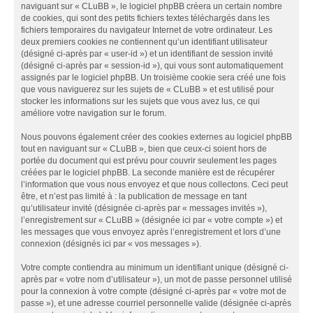
naviguant sur « CLuBB », le logiciel phpBB créera un certain nombre
de cookies, qui sont des petits fichiers textes téléchargés dans les
fichiers temporaires du navigateur Internet de votre ordinateur. Les
deux premiers cookies ne contiennent qu’un identifiant utilisateur
(désigné ci-après par « user-id ») et un identifiant de session invité
(désigné ci-après par « session-id »), qui vous sont automatiquement
assignés par le logiciel phpBB. Un troisième cookie sera créé une fois
que vous naviguerez sur les sujets de « CLuBB » et est utilisé pour
stocker les informations sur les sujets que vous avez lus, ce qui
améliore votre navigation sur le forum.
Nous pouvons également créer des cookies externes au logiciel phpBB
tout en naviguant sur « CLuBB », bien que ceux-ci soient hors de
portée du document qui est prévu pour couvrir seulement les pages
créées par le logiciel phpBB. La seconde manière est de récupérer
l’information que vous nous envoyez et que nous collectons. Ceci peut
être, et n’est pas limité à : la publication de message en tant
qu’utilisateur invité (désignée ci-après par « messages invités »),
l’enregistrement sur « CLuBB » (désignée ici par « votre compte ») et
les messages que vous envoyez après l’enregistrement et lors d’une
connexion (désignés ici par « vos messages »).
Votre compte contiendra au minimum un identifiant unique (désigné ci-
après par « votre nom d’utilisateur »), un mot de passe personnel utilisé
pour la connexion à votre compte (désigné ci-après par « votre mot de
passe »), et une adresse courriel personnelle valide (désignée ci-après