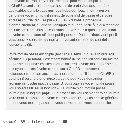
par « votre courriel »). Vos informations pour votre compte sur
« CLuBB » sont protégées par les lois de protection des données
applicables dans le pays qui nous héberge. Toute information en-
dehors de votre nom d’utilisateur, de votre mot de passe et de votre
adresse courriel requise par « CLuBB » durant la procédure
d’enregistrement, qu’elle soit obligatoire ou non, reste à la discrétion de
« CLuBB ». Dans tous les cas, vous pouvez choisir quelle information
de votre compte sera affichée publiquement. De plus, dans votre profil,
vous pouvez souscrire ou non à l’envoi automatique de courriel par le
logiciel phpBB.
Votre mot de passe est crypté (hashage à sens unique) afin qu’il soit
sécurisé. Cependant, il est recommandé de ne pas utiliser le même mot
de passe sur plusieurs sites Internet différents. Votre mot de passe est
le moyen d’accès à votre compte sur « CLuBB », conservez-le
soigneusement et en aucun cas une personne affiliée de « CLuBB »,
de phpBB ou une d’une tierce partie ne peut vous demander
légitimement votre mot de passe. Si vous oubliez votre mot de passe,
vous pouvez utiliser la fonction « J’ai oublié mon mot de passe »
fournie par le logiciel phpBB. Ce processus vous demandera de fournir
votre nom d’utilisateur et votre courriel, alors le logiciel phpBB générera
un nouveau mot de passe qui vous permettra de vous reconnecter.
site du CLuBB
Index du forum