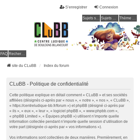
S’enregistrer
Connexion
Sujets sans réponse
Sujets actifs
Thème clair / foncé
CLuBB
FAQ
Rechercher
site du CLuBB
Index du forum
CLuBB - Politique de confidentialité
Cette politique explique en détail comment « CLuBB » et ses sociétés
affiliées (désignés ci-après par « nous », « notre », « nos », « CLuBB »,
« https://centreludique-bb.fr/forum ») et phpBB (désigné ci-après par
« ils », « eux », « leur », « logiciel phpBB », « www.phpbb.com »,
« phpBB Limited », « Équipes phpBB ») utilisent n’importe quelle
information collectée pendant n’importe quelle session d’utilisation de
votre part (désignée ci-après par « vos informations »).
Vos informations sont collectées de deux manières. Premièrement, en