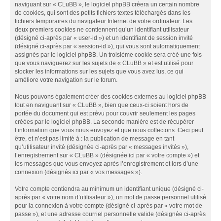
naviguant sur « CLuBB », le logiciel phpBB créera un certain nombre
de cookies, qui sont des petits fichiers textes téléchargés dans les
fichiers temporaires du navigateur Internet de votre ordinateur. Les
deux premiers cookies ne contiennent qu’un identifiant utilisateur
(désigné ci-après par « user-id ») et un identifiant de session invité
(désigné ci-après par « session-id »), qui vous sont automatiquement
assignés par le logiciel phpBB. Un troisième cookie sera créé une fois
que vous naviguerez sur les sujets de « CLuBB » et est utilisé pour
stocker les informations sur les sujets que vous avez lus, ce qui
améliore votre navigation sur le forum.
Nous pouvons également créer des cookies externes au logiciel phpBB
tout en naviguant sur « CLuBB », bien que ceux-ci soient hors de
portée du document qui est prévu pour couvrir seulement les pages
créées par le logiciel phpBB. La seconde manière est de récupérer
l’information que vous nous envoyez et que nous collectons. Ceci peut
être, et n’est pas limité à : la publication de message en tant
qu’utilisateur invité (désignée ci-après par « messages invités »),
l’enregistrement sur « CLuBB » (désignée ici par « votre compte ») et
les messages que vous envoyez après l’enregistrement et lors d’une
connexion (désignés ici par « vos messages »).
Votre compte contiendra au minimum un identifiant unique (désigné ci-
après par « votre nom d’utilisateur »), un mot de passe personnel utilisé
pour la connexion à votre compte (désigné ci-après par « votre mot de
passe »), et une adresse courriel personnelle valide (désignée ci-après