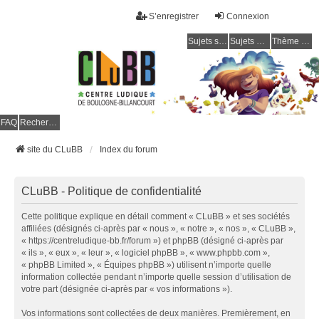
S’enregistrer
Connexion
Sujets sans réponse
Sujets actifs
Thème clair / foncé
CLuBB
FAQ
Rechercher
site du CLuBB
Index du forum
CLuBB - Politique de confidentialité
Cette politique explique en détail comment « CLuBB » et ses sociétés
affiliées (désignés ci-après par « nous », « notre », « nos », « CLuBB »,
« https://centreludique-bb.fr/forum ») et phpBB (désigné ci-après par
« ils », « eux », « leur », « logiciel phpBB », « www.phpbb.com »,
« phpBB Limited », « Équipes phpBB ») utilisent n’importe quelle
information collectée pendant n’importe quelle session d’utilisation de
votre part (désignée ci-après par « vos informations »).
Vos informations sont collectées de deux manières. Premièrement, en