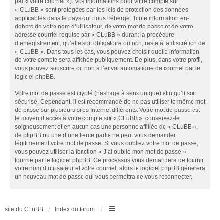
par « votre courriel »). Vos informations pour votre compte sur
« CLuBB » sont protégées par les lois de protection des données
applicables dans le pays qui nous héberge. Toute information en-
dehors de votre nom d’utilisateur, de votre mot de passe et de votre
adresse courriel requise par « CLuBB » durant la procédure
d’enregistrement, qu’elle soit obligatoire ou non, reste à la discrétion de
« CLuBB ». Dans tous les cas, vous pouvez choisir quelle information
de votre compte sera affichée publiquement. De plus, dans votre profil,
vous pouvez souscrire ou non à l’envoi automatique de courriel par le
logiciel phpBB.
Votre mot de passe est crypté (hashage à sens unique) afin qu’il soit
sécurisé. Cependant, il est recommandé de ne pas utiliser le même mot
de passe sur plusieurs sites Internet différents. Votre mot de passe est
le moyen d’accès à votre compte sur « CLuBB », conservez-le
soigneusement et en aucun cas une personne affiliée de « CLuBB »,
de phpBB ou une d’une tierce partie ne peut vous demander
légitimement votre mot de passe. Si vous oubliez votre mot de passe,
vous pouvez utiliser la fonction « J’ai oublié mon mot de passe »
fournie par le logiciel phpBB. Ce processus vous demandera de fournir
votre nom d’utilisateur et votre courriel, alors le logiciel phpBB générera
un nouveau mot de passe qui vous permettra de vous reconnecter.
site du CLuBB
Index du forum