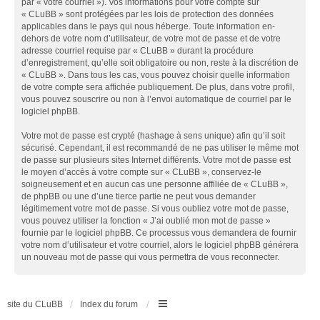
par « votre courriel »). Vos informations pour votre compte sur
« CLuBB » sont protégées par les lois de protection des données
applicables dans le pays qui nous héberge. Toute information en-
dehors de votre nom d’utilisateur, de votre mot de passe et de votre
adresse courriel requise par « CLuBB » durant la procédure
d’enregistrement, qu’elle soit obligatoire ou non, reste à la discrétion de
« CLuBB ». Dans tous les cas, vous pouvez choisir quelle information
de votre compte sera affichée publiquement. De plus, dans votre profil,
vous pouvez souscrire ou non à l’envoi automatique de courriel par le
logiciel phpBB.
Votre mot de passe est crypté (hashage à sens unique) afin qu’il soit
sécurisé. Cependant, il est recommandé de ne pas utiliser le même mot
de passe sur plusieurs sites Internet différents. Votre mot de passe est
le moyen d’accès à votre compte sur « CLuBB », conservez-le
soigneusement et en aucun cas une personne affiliée de « CLuBB »,
de phpBB ou une d’une tierce partie ne peut vous demander
légitimement votre mot de passe. Si vous oubliez votre mot de passe,
vous pouvez utiliser la fonction « J’ai oublié mon mot de passe »
fournie par le logiciel phpBB. Ce processus vous demandera de fournir
votre nom d’utilisateur et votre courriel, alors le logiciel phpBB générera
un nouveau mot de passe qui vous permettra de vous reconnecter.
site du CLuBB
Index du forum