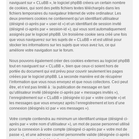
naviguant sur « CLuBB », le logiciel phpBB créera un certain nombre
de cookies, qui sont des petits fichiers textes téléchargés dans les
fichiers temporaires du navigateur Internet de votre ordinateur. Les
deux premiers cookies ne contiennent qu’un identifiant utilisateur
(désigné ci-après par « user-id ») et un identifiant de session invité
(désigné ci-après par « session-id »), qui vous sont automatiquement
assignés par le logiciel phpBB. Un troisième cookie sera créé une fois
que vous naviguerez sur les sujets de « CLuBB » et est utilisé pour
stocker les informations sur les sujets que vous avez lus, ce qui
améliore votre navigation sur le forum.
Nous pouvons également créer des cookies externes au logiciel phpBB
tout en naviguant sur « CLuBB », bien que ceux-ci soient hors de
portée du document qui est prévu pour couvrir seulement les pages
créées par le logiciel phpBB. La seconde manière est de récupérer
l’information que vous nous envoyez et que nous collectons. Ceci peut
être, et n’est pas limité à : la publication de message en tant
qu’utilisateur invité (désignée ci-après par « messages invités »),
l’enregistrement sur « CLuBB » (désignée ici par « votre compte ») et
les messages que vous envoyez après l’enregistrement et lors d’une
connexion (désignés ici par « vos messages »).
Votre compte contiendra au minimum un identifiant unique (désigné ci-
après par « votre nom d’utilisateur »), un mot de passe personnel utilisé
pour la connexion à votre compte (désigné ci-après par « votre mot de
passe »), et une adresse courriel personnelle valide (désignée ci-après