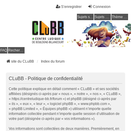
S’enregistrer
Connexion
Sujets sans réponse
Sujets actifs
Thème clair / foncé
CLuBB
FAQ
Rechercher
site du CLuBB
Index du forum
CLuBB - Politique de confidentialité
Cette politique explique en détail comment « CLuBB » et ses sociétés
affiliées (désignés ci-après par « nous », « notre », « nos », « CLuBB »,
« https://centreludique-bb.fr/forum ») et phpBB (désigné ci-après par
« ils », « eux », « leur », « logiciel phpBB », « www.phpbb.com »,
« phpBB Limited », « Équipes phpBB ») utilisent n’importe quelle
information collectée pendant n’importe quelle session d’utilisation de
votre part (désignée ci-après par « vos informations »).
Vos informations sont collectées de deux manières. Premièrement, en